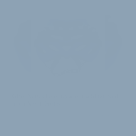
20. Mai 2026
„KLETTER“-HELM BEI DER TOUR DE FRANCE
Giro: Neues Leichtgewicht schützt bald
auch Nicht-Profis
Wenn es bei der Tour de France in die Berge geht,
dann ist erstmals auch der neue Giro-Helm Prolight zu
sehen. Das neue Leichgewicht soll je…