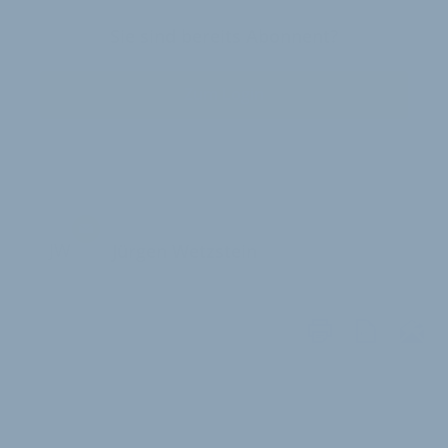
Sie sind bereits Abonnent?
Zum Login
JW
Jürgen Wetzstein
WEITERE