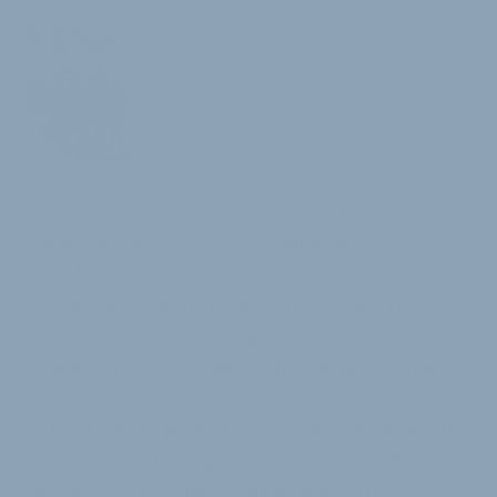
„Wir glauben an den Standort Deutschland – und
daran, dass Sicherheit und Qualität nicht
ausgelagert werden dürfen“, erklärt der
Gesellschafter Dr. Christian Borsche. „Unsere
Investitionen sind ein Versprechen an unsere
Mitarbeiterinnen und Mitarbeiter, an unsere Kunden
– und an die Zukunft.“ Am Standort in der Nähe von
Stuttgart wurde in eine moderne In-Mold-Anlage und
Energieeinsparkonzepte investiert. Damit will KED
ein Zeichen für Qualität, Nachhaltigkeit und den