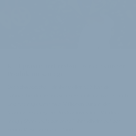
NACH MILLIONEN-INVESTITION
KED präsentiert ersten Helm aus neuer
Produktionsanlage
Der schwäbische Helmhersteller KED hält die
Fahnen bei der inländischen Produktion weiter hoch
und hat insgesamt zwei Millionen Euro in den
Standort Freiberg am Neckar investiert. Mit dem
Meggy Shark läuft der erste Fahrradhelm auf den
neuen Maschinen vom Band.