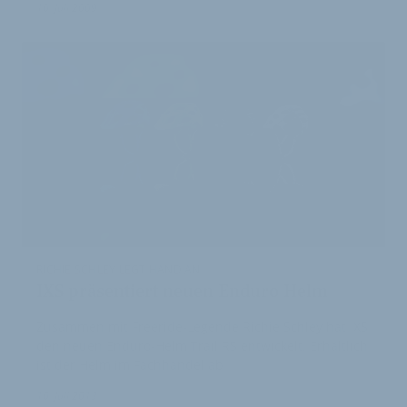
10. Juli 2009
RICHIE SCHLEY LEGT HAND AN
IXS präsentiert neuen Enduro Helm
Zusammen mit Freeride-Legende Richie Schley hat IXS
den neuen Enduro-Helm Trail RS entwickelt. Erhältlich
ist der Helm im Fachhandel ab
10. Juli 2013