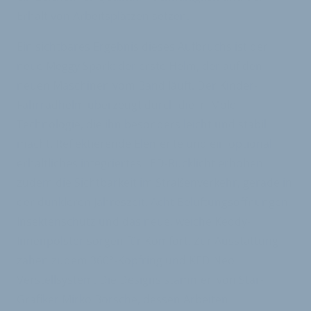
Erhalt von Arbeitsplätzen setzen.
Ein sichtbares Ergebnis dieses Aufbruchs ist der
neue Meggy Spark: der erste Helm, der auf den
neuen Maschinen vom Band läuft. Der Kinder-
Fahrradhelm überzeugt durch die In-Mold-
Technologie, die ihn besonders leicht und stabil
macht. Reflektierende Elemente und ein optional
erhältliches integriertes LED-Rücklicht erhöhen
zudem die Sichtbarkeit im Straßenverkehr, gerade in
der dunkleren Jahreszeit. Acht Belüftungsöffnungen,
Insektenschutz und das neue, weiche Keddy-
Innenpolster sorgen für Komfort. Zur Ausstattung
zähen zudem 360°-Kopfring und KED Neo
Verstellsystem. Die Designs stammen von Star-
Grafiker Mirko Borsche, dessen Arbeiten