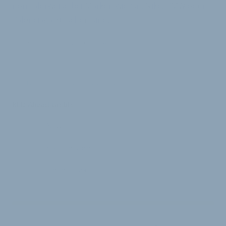
normalerweise bei Marken wie On, Nike, BMW oder
Balenciaga zu sehen sind.
30. September 2025
von
Jürgen Wetzstein
VERKNÜPFTE FIRMEN ABONNIEREN
KED Ahead GmbH
News
Kommentare
Stellenmarkt
VELOBIZ PLUS