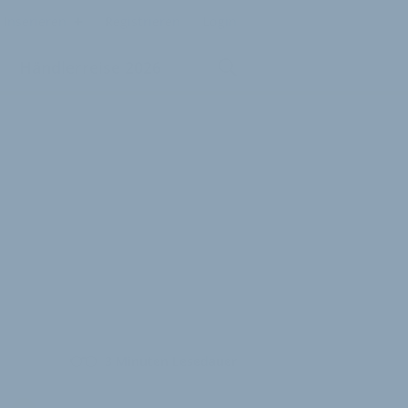
Inserieren
Registrieren
Login
Händlerreise 2026
3 Minuten Lesedauer