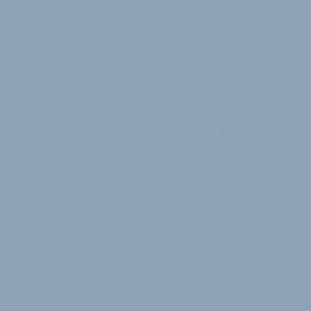
„Gerade bei komplexeren ode
dass Konsumenten KI zunehme
nutzen“, erklärt Julia Kalkows
NIQ. „Viele lassen sich Produk
passende Angebote zusammen
ChatGPT dominiert die
In der KI-gestützten Produkts
Nutzer von AI Search im Tech 
zurück. Mit Abstand folgt die
wie Copilot, Perplexity oder M
geringe Rolle.
Zudem ersetzt KI klassische I
Suchmaschinen, Preisvergleic
Kauf technischer Konsumgüte