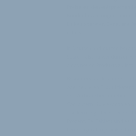
Preise auf den entsprechenden
Kundenbewertungen. Immer hä
Einkaufsberater. Genauere D
erfasst.
In Deutschland nutzen bereits
Search, also Anwendungen wi
eines neuen Produkts zu info
Besonders stark ist die KI-Nu
oder teureren Produktkategor
der Verbraucher ohnehin berei
Computern, Spielekonsolen un
Trackern liegt der Anteil der 
Prozent. Bei Tablets sind es 1
Fernsehgeräten jeweils 9 Proz