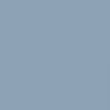
Unterhaltungselektronik und H
wichtigsten Touchpoints im on
von TCG-Produkten geben derze
Zusammenfassungen ihre wicht
Produktsuche sind.
„Aktuell ist KI eher ein zusätz
klassische Produktsuche“, so J
Vor allem jüngere Konsumenten
Einkaufsroutine.“
KI hilft vor allem bei
Besonders häufig wird KI genu
55 Prozent der KI-Nutzer setze
Prozent suchen nach dem best
Anwendungsfälle sind Markenve