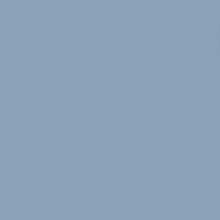
Empfehlungen (35 Prozent) so
Prozent). Während Konsumen
Kaufentscheidungen vorzubere
sie auch Produkte nur deshalb 
ausgestattet sind. So nennen 
Käufer KI-Funktionen als wich
Laptops, Tablets und anderen
Wearables wie Smartwatches o
Fernsehgeräten 4 Prozent. Als 
Konsumenten konkrete Produkt
Batterielaufzeit mit 52 Prozen
Kameraqualität liegt mit 38 P
Haushaltsgeräten zählt vor al
höhere Energieeffizienz. KI wi
bestehende Kaufmotive wie bes
Kosten oder mehr Komfort an