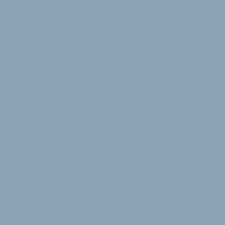
r teureren Anschaffungen beobachten wir,
nd wie einen persönlichen Einkaufsberater
ki, Expertin für technische Konsumgüter bei
te vergleichen, Unterschiede erklären oder
stellen.“
 KI-Produktsuche
uche liegt ChatGPT vorn: 84 Prozent der
& Durables Bereich greifen auf die Plattform
 Gemini App (22 Prozent. Andere KI-Angebote
eta AI spielen bislang eine vergleichsweise
nformationsquellen noch nicht vollständig.
hsportale und Händler-Websites bleiben beim
r (TCG), zu denen unter anderem