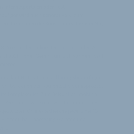
 Internetportalen oder liest
ufiger wird auch generative KI zum
aten dazu haben die Konsumforscher von NIQ
 8 Prozent der Online-Recherchierenden AI
e ChatGPT oder Gemini, um sich vor dem Kauf
rmieren.
tzung laut NIQ-Daten in erklärungsbedürftigen
ien, bei denen der Kaufentscheidungsprozess
ts komplexer ist. Zum Beispiel bei mobilen
d Wearables wie Smartwatches oder Fitness-
KI-gestützten Online-Recherche jeweils bei 13
2 Prozent, bei Haarstyling-Geräten und
ent.