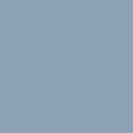
t zeichnet sich international bereits ab: KI
Kaufberater. Agentic Commerce beschreibt
enen KI-Systeme Kaufabsichten erkennen,
rspektivisch Entscheidungen für
 weit solche neuen Einkaufsroutinen in
tgeschritten sind, zeigt der NIQ-Report
„The
East Meets West“
.
ntare
Stellenmarkt