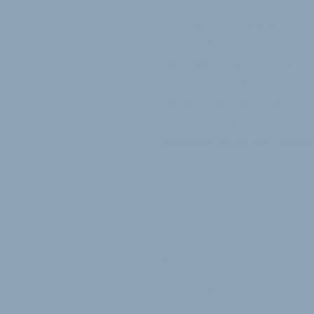
Der nächste Entwicklungsschrit
wird vom Recherchetool zum 
dabei Einkaufsprozesse, in d
Empfehlungen ableiten und pe
Konsumenten vorbereiten. Wie
einzelnen Märkten bereits for
Commerce Revolution: Where 
2. Juni 2026
von
Jürgen Wetzstein
VERKNÜPFTE FIRMEN ABONNIEREN
GfK SE
News
Komme