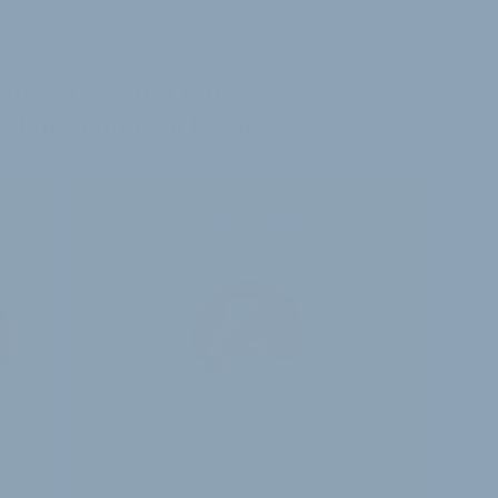
VELOBIZ PLUS
mmentare sind nur
 Abonnenten sichtbar.
30-Tage-Zugang
Einmalig 19 €
alte
30 Tage
Zugriff auf alle Inhalte von
velobiz.de
täglicher Newsletter mit
Brancheninfos