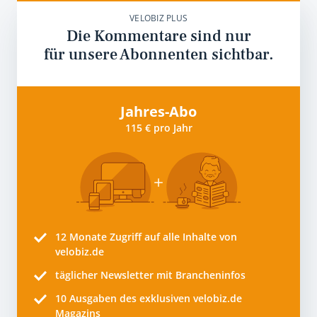
VELOBIZ PLUS
Die Kommentare sind nur
für unsere Abonnenten sichtbar.
Jahres-Abo
115 € pro Jahr
12 Monate
Zugriff auf alle Inhalte von
velobiz.de
täglicher Newsletter mit Brancheninfos
10
Ausgaben des exklusiven velobiz.de
Magazins