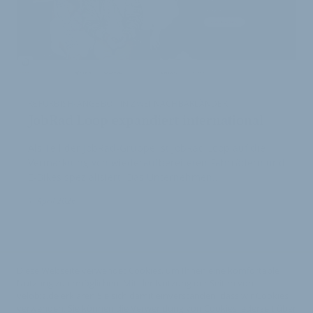
REFURBISH-ANGEBOT IN ZWEI NACHBARLÄNDER
JobRad Loop expandiert international
Als Teil der JobRad-Gruppe ist JobRad Loop auf die
Vermarktung von wiederaufbereiteten Fahrrädern und
E-Bikes spezialisiert. Das Unternehmen…
1
1. April 2026
Diese Webseite verwendet Cookies, um Ihnen eine komfortable
Nutzung zu ermöglichen. Mit der Nutzung der Seiten von
velobiz.de erklären Sie sich damit einverstanden, dass wir Cookies
verwenden. Sie können die Verwendung von Cookies jederzeit über