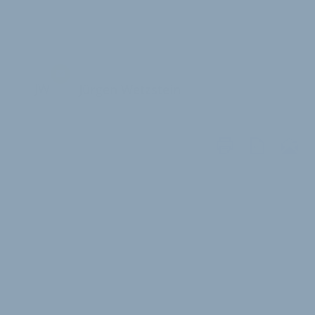
JW
Jürgen Wetzstein
WEITERE
ARTIKEL