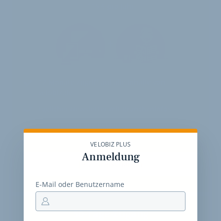
115 € pro Jahr
12 Monate
Zugriff auf alle Inhalte von
velobiz.de
täglicher Newsletter mit Brancheninfos
10
Ausgaben des exklusiven velobiz.de
Magazins
VELOBIZ PLUS
Anmeldung
Jetzt freischalten
E-Mail oder Benutzername
30-Tage-Zugang