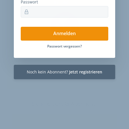
Passwort
Einmalig 19 €
Anmelden
30 Tage
Zugriff auf alle Inhalte von velobiz.de
Passwort vergessen?
täglicher Newsletter mit Brancheninfos
Noch kein Abonnent?
Jetzt registrieren
Jetzt freischalten
Sie sind bereits Abonnent?
Zum Login