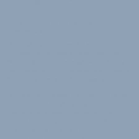
SANIERUNGSVERFAHREN IN EIGENVERWALTUNG
Lifestyle-Händler Titus meldet
Insolvenz an
Titus ist ein bekannter Name in der
Handelslandschaft, wenn es um den Verkauf von
Skateboards und Streetwear geht. Auch BMX-Räder
und Zubehör zählen zum Sortiment. Am 11. Februar
hat das Unternehmen Insolvenz angemeldet.
Der Skateboard-Spezialist ist seit über 45 Jahren am
Markt und betreibt Filialen an insgesamt 16
Standorten bundesweit. Zudem vertreibt das
Unternehmen mit Hauptsitz in Münster Lifestyle-
Produkte über einen Online-Shop. Das
Unternehmen beschäftigt 160 Mitarbeitende und