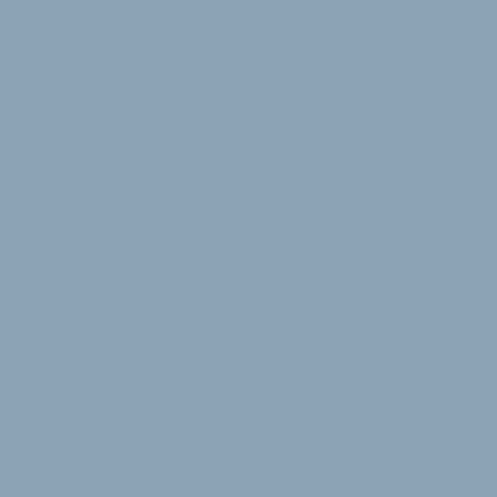
VERKNÜPFTE FIRMEN ABONNIEREN
titus GmbH
News
Kommentare
Stellenmarkt
VELOBIZ PLUS
Die Kommentare sind nur
für unsere Abonnenten sichtbar.
Jahres-Abo