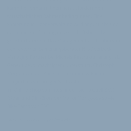
kämpft offenbar mit den herausfordernden
wirtschaftlichen Rahmenbedingungen. Eine
Sanierung in Eigenverwaltung wird angestrebt und
damit die Fortführung des Geschäftsbetriebs
gesichert werden. Das Management wird dabei von
dem externen Sanierungsberater Nils Averbeck,
Managing Partner bei Michels Restrukturierung, als
Generalbevollmächtigtem unterstützt. Christoph
Morgen von der Kanzlei Brinkmann & Partner
fungiert als vorläufiger Sachwalter.
Im Online-Shop von Titus finden sich aktuell BMX-
Räder und Dirt-Bikes der Marke Mongoose sowie
Bike-Pants von TSG.
12. Februar 2025
von
Jürgen Wetzstein