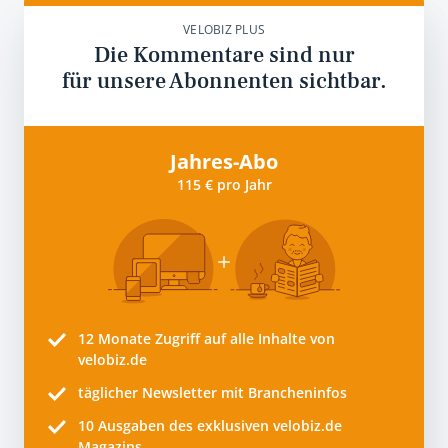
VELOBIZ PLUS
Die Kommentare sind nur
für unsere Abonnenten sichtbar.
Jahres-Abo
115 € pro Jahr
12 Monate
Zugriff auf alle Inhalte von
velobiz.de
täglicher Newsletter mit Brancheninfos
10
Ausgaben des exklusiven velobiz.de
Magazins