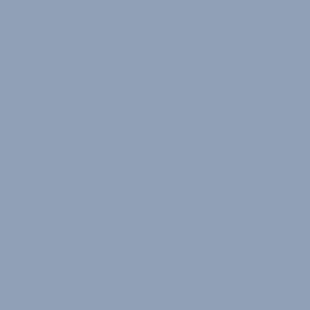
kostenlos und ab sofort bequem über die Plattform
magura-webinar.com und den Webshop magura-
b2b.com möglich.
Zu den bisherigen Erfahrungen mit dem neuen
Schulungsformat sagt Timo Kieninger, Leiter
Marketing und Vertrieb Magura Bosch Parts &
Services GmbH & Co. KG: „Wir freuen uns, mit dem
ersten Live-Webinar bereits so viele Fachhändler
erreicht zu haben, wie mit unseren gesamten
Präsenzschulungen im Winter 2019/2020. Das
kompakte und ortsunabhängige Format hält den
Aufwand für unsere Fachhändler gering und schafft
so eine zeiteffektive Alternative in unserem
Schulungsangebot. Wir freuen uns, diesen Baustein
langfristig zu etablieren, sehen eigenen Umfragen
zufolge aber auch weiterhin Bedarf für