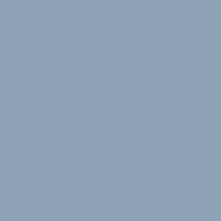
Präsenzschulungen oder zeitunabhängige E-
Learning Formate.“
2. März 2021
von
Jürgen Wetzstein
VERKNÜPFTE FIRMEN ABONNIEREN
Magura Bosch Parts & Services GmbH & Co. KG - MBPS
News
Kommentare
Stellenmarkt
VELOBIZ PLUS