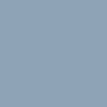
Sie sind bereits Abonnent?
Zum Login
JW
Jürgen Wetzstein
WEITERE