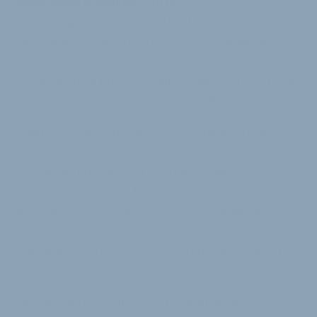
www.magura-webinar.com
bietet der
Bremsenspezialist aus Bad Urach seit Februar 2021
speziell auf die Anforderungen des Fachhandels
zugeschnittene Online-Seminare: Von interessanten
Servicethemen über wertvolle Verkaufsförderung bis
hin zu exklusiven Produktneuvorstellungen.
Während es im Februar bei der Webinar-Premiere
mit dem Thema „Performancesteigerungen von
Scheibenbremsen“ eher sportlich zuging, steht jetzt
am 17. März beim nächsten Live-Webinar „Sicherheit
im Straßenverkehr“ auf der Agenda. Behandelt
werden unter anderem die Magura HS
Felgenbremse und das eSTOP Bremsensystem für E-
Bikes.
Die Anmeldung ist für Magura-Fachhändler erneut