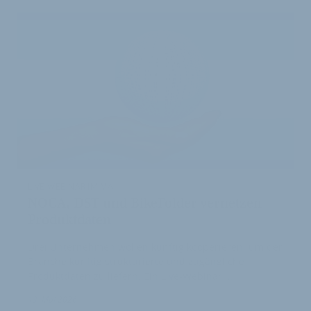
LIVE-WEBINAR IM MAI
NOCA, DST und BikeFolder vernetzen
Produktdaten
Drei Unternehmen wollen künftig kooperieren, um der
Branche künftig strukturierte und zugängliche
Produktdaten zu liefern. Ein Live-Webinar …
13. Mai 2026