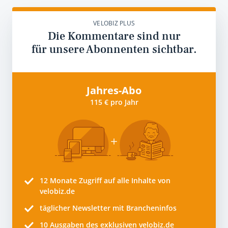
VELOBIZ PLUS
Die Kommentare sind nur
für unsere Abonnenten sichtbar.
Jahres-Abo
115 € pro Jahr
12 Monate
Zugriff auf alle Inhalte von
velobiz.de
täglicher Newsletter mit Brancheninfos
10
Ausgaben des exklusiven velobiz.de