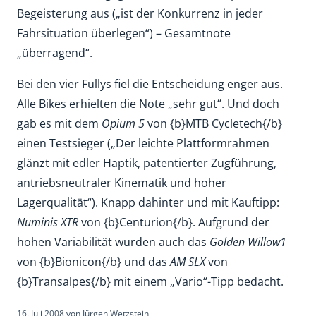
Begeisterung aus („ist der Konkurrenz in jeder
Fahrsituation überlegen“) – Gesamtnote
„überragend“.
Bei den vier Fullys fiel die Entscheidung enger aus.
Alle Bikes erhielten die Note „sehr gut“. Und doch
gab es mit dem
Opium 5
von {b}MTB Cycletech{/b}
einen Testsieger („Der leichte Plattformrahmen
glänzt mit edler Haptik, patentierter Zugführung,
antriebsneutraler Kinematik und hoher
Lagerqualität“). Knapp dahinter und mit Kauftipp:
Numinis XTR
von {b}Centurion{/b}. Aufgrund der
hohen Variabilität wurden auch das
Golden Willow1
von {b}Bionicon{/b} und das
AM SLX
von
{b}Transalpes{/b} mit einem „Vario“-Tipp bedacht.
16. Juli 2008
von
Jürgen Wetzstein