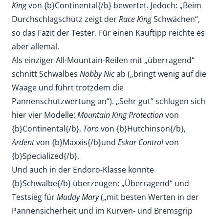
King
von {b}Continental{/b} bewertet. Jedoch: „Beim
Durchschlagschutz zeigt der
Race King
Schwächen“,
so das Fazit der Tester. Für einen Kauftipp reichte es
aber allemal.
Als einziger All-Mountain-Reifen mit „überragend“
schnitt Schwalbes
Nobby Nic
ab („bringt wenig auf die
Waage und führt trotzdem die
Pannenschutzwertung an“). „Sehr gut“ schlugen sich
hier vier Modelle:
Mountain King Protection
von
{b}Continental{/b},
Toro
von {b}Hutchinson{/b},
Ardent
von {b}Maxxis{/b}und
Eskar Control
von
{b}Specialized{/b}.
Und auch in der Endoro-Klasse konnte
{b}Schwalbe{/b} überzeugen: „Überragend“ und
Testsieg für
Muddy Mary
(„mit besten Werten in der
Pannensicherheit und im Kurven- und Bremsgrip