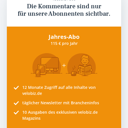
Die Kommentare sind nur
für unsere Abonnenten sichtbar.
Jahres-Abo
115 € pro Jahr
12 Monate
Zugriff auf alle Inhalte von
velobiz.de
täglicher Newsletter mit Brancheninfos
10
Ausgaben des exklusiven velobiz.de
Magazins