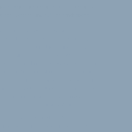
ngsunternehmen erhalten. Zudem erhält Laka
estors Verstärkung auf Vorstandsebene.
hmea Innovation Fund ist bei
einer nicht genannten Summe eingestiegen.
ndon gegründet und bietet eine Reihe von
 für E-Bike- und Radfahrer sowie
tlerweile in mehreren europäischen Ländern
ch eigenen Angaben Fahrräder und E-Bike im
n Euro. Gleichzeitig arbeitet Laka auch mit
ammen. So wurden jüngst Partnerschaften
e und Lastenradanbieter Urban Arrow
ind Decathlon und Riese & Müller.
gründer von Laka, erklärt: "Wir freuen uns,
en Versicherer Achmea bei Laka begrüßen zu