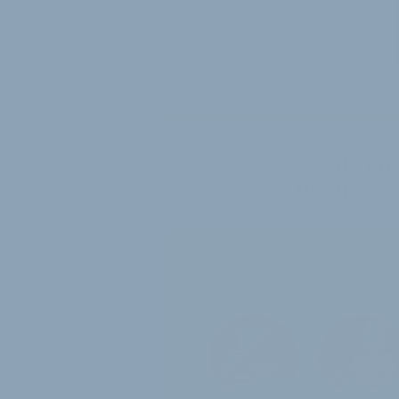
Laka DE
News
Komme
Die Ko
für unsere
Jahres-Abo
115 € pro Jahr