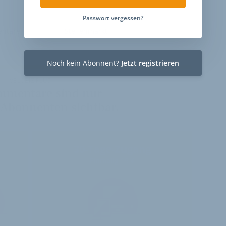
Passwort vergessen?
ntare
Stellenmarkt
Noch kein Abonnent?
Jetzt registrieren
VELOBIZ PLUS
mmentare sind nur
 Abonnenten sichtbar.
30-Tage-Zugang
Einmalig 19 €