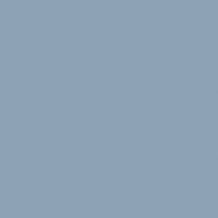
niederländischen Versicheru
aus den Reihen des neuen Inv
Versicherungsunternehmen Ac
Fahrradversicherer Laka mit 
Laka wurde im Jahr 2017 in Lo
Versicherungsdienstleistungen
Unternehmen an. Laka ist mit
tätig aktiv und versichert na
Wert von mehr als 140 Millione
Fachhändlern und Marken zus
mit Fahrradhersteller Gazell
eingegangen. Weiter Partner s
Tobias Taupitz, CEO und Mitbe
den führenden niederländisch