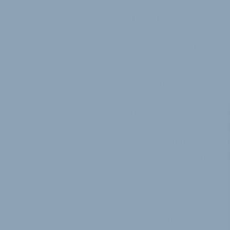
dürfen. Ihre Investition ist ei
Angebots und wird das Wachst
grünen Mobilität unterstützen.
Achmea Innovation Fund, wir
eintreten.
Schon im vergangenen Herbst
Finanzierungsrunde 7,6 Milli
Venture-Capital-Unternehmen
bestehenden Investoren Autot
ABN AMRO Ventures, Creandum
begleitet
velobiz.de berichtet
10. April 2024
von
Jürgen Wetzstein
VERKNÜPFTE FIRMEN ABONNIEREN