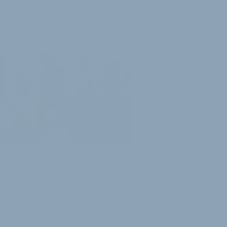
NZIERUNGSRUNDE
rradversicherer sammelt
 Millionen Euro ein
uch in Deutschland präsente
radversicherer Laka hat im Rahmen
 Finanzierungsrunde 7,6 Millionen