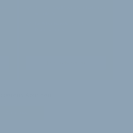
alte
30 Tage
Zugriff auf alle Inhalte von
velobiz.de
täglicher Newsletter mit
Brancheninfos
Jetzt freischalten
nd bereits Abonnent?
Zum Login