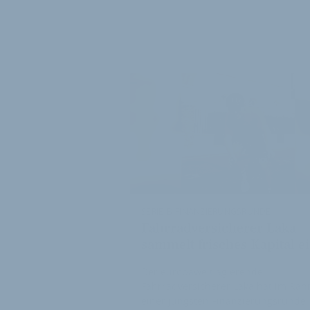
WEITER
SERIE-B-FINANZIERUNGSRUNDE
Fahrradversicherer Laka
sammelt frisches Kapital e
Der europaweit agierende
Fahrradversicherer Laka hat im Ra
einer jüngsten Finanzierungsrunde