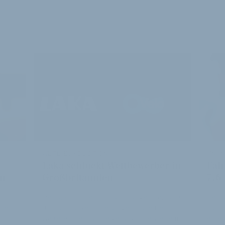
E ARTIKEL
WEITERE AKQUISITION
FINA
Laka schluckt Wettbewerber in
Fah
in
Großbritannien
7,6
Der auch in Deutschland tätige Spezialist
Der a
hmen
für Fahrradversicherungen hat eine
Fahr
weitere Übernahme getätigt, die vierte in
einer