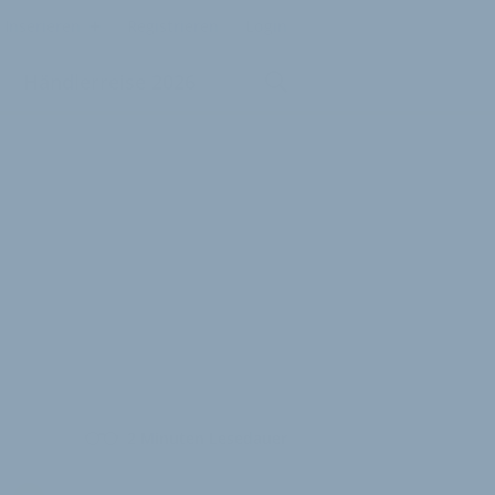
Inserieren
Registrieren
Login
Händlerreise 2026
2 Minuten Lesedauer