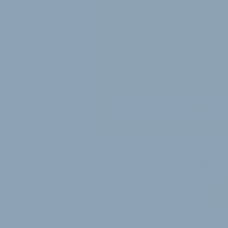
12 Monate
Zugriff auf alle Inh
von velobiz.de
täglicher Newsletter mit
Brancheninfos
10
Ausgaben des exklusiven
velobiz.de Magazins
Jetzt freischalten
Sie si