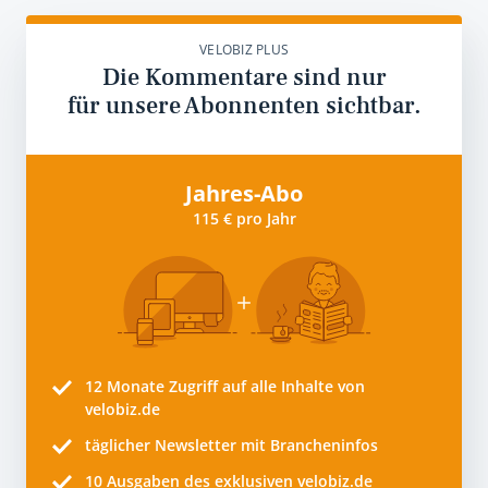
VELOBIZ PLUS
Die Kommentare sind nur
für unsere Abonnenten sichtbar.
Jahres-Abo
115 € pro Jahr
12 Monate
Zugriff auf alle Inhalte von
velobiz.de
täglicher Newsletter mit Brancheninfos
10
Ausgaben des exklusiven velobiz.de