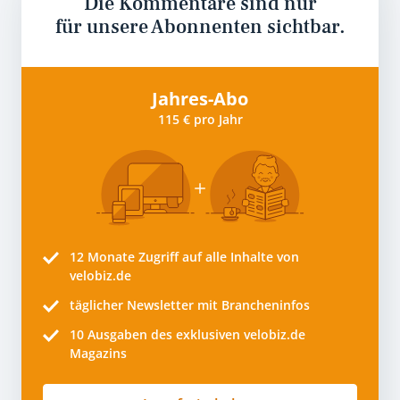
Die Kommentare sind nur
für unsere Abonnenten sichtbar.
Jahres-Abo
115 € pro Jahr
12 Monate
Zugriff auf alle Inhalte von
velobiz.de
täglicher Newsletter mit Brancheninfos
10
Ausgaben des exklusiven velobiz.de
Magazins