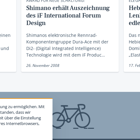
AWARD FÜR NEUE SCHALTUNG:
ELEG
Shimano erhält Auszeichnung
Heb
des iF International Forum
Len
Design
edl
 einen
Shimanos elektronische Rennrad-
Das n
Komponentengruppe Dura-Ace mit der
Hebi
- und
Di2- (Digital Integrated Intelligence)
Domin
Technologie wird mit dem iF Produc…
„Ela
26. November 2008
17. Fe
ung zu ermöglichen. Mit
standen, dass wir
t über die Einstellung
hres Internetbrowsers,