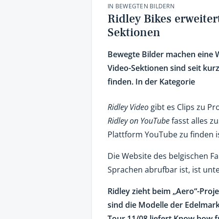
IN BEWEGTEN BILDERN
Ridley Bikes erweiter
Sektionen
Bewegte Bilder machen eine We
Video-Sektionen sind seit kur
finden. In der Kategorie
Ridley Video
gibt es Clips zu P
Ridley on YouTube
fasst alles z
Plattform YouTube zu finden is
Die Website des belgischen Fa
Sprachen abrufbar ist, ist unt
Ridley zieht beim „Aero“-Projek
sind die Modelle der Edelmark
Tour 11/08 liefert Know how f