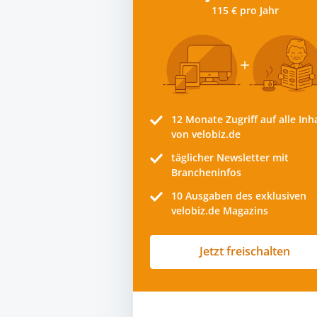
115 € pro Jahr
12 Monate
Zugriff auf alle Inh
von velobiz.de
täglicher Newsletter mit
Brancheninfos
10
Ausgaben des exklusiven
velobiz.de Magazins
Jetzt freischalten