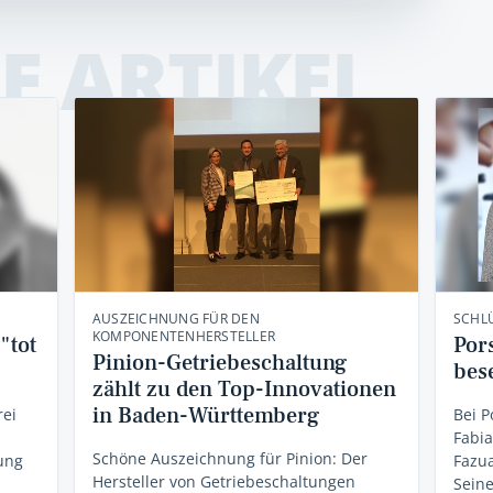
E ARTIKEL
AUSZEICHNUNG FÜR DEN
SCHL
KOMPONENTENHERSTELLER
"tot
Por
Pinion-Getriebeschaltung
bes
zählt zu den Top-Innovationen
in Baden-Württemberg
rei
Bei P
Fabi
Schöne Auszeichnung für Pinion: Der
ung
Fazu
Hersteller von Getriebeschaltungen
Sein