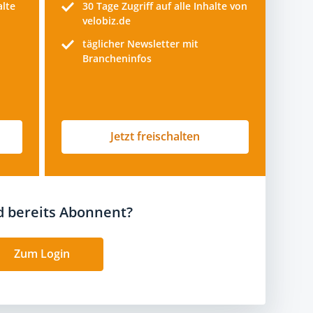
alte
30 Tage
Zugriff auf alle Inhalte von
velobiz.de
täglicher Newsletter mit
Brancheninfos
Jetzt freischalten
nd bereits Abonnent?
Zum Login