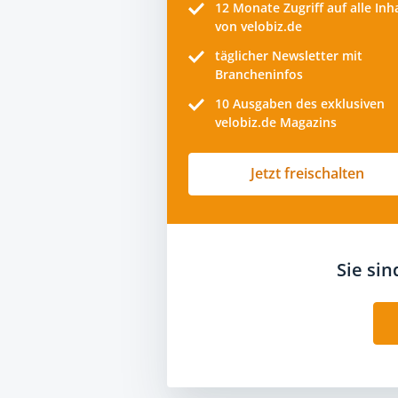
12 Monate
Zugriff auf alle Inh
von velobiz.de
täglicher Newsletter mit
Brancheninfos
10
Ausgaben des exklusiven
velobiz.de Magazins
Jetzt freischalten
Sie si