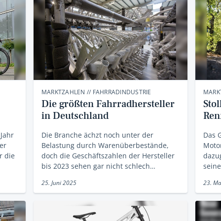
MARKTZAHLEN // FAHRRADINDUSTRIE
MARKT
Die größten Fahrradhersteller
Sto
in Deutschland
Ren
 Jahr
Die Branche ächzt noch unter der
Das G
er
Belastung durch Warenüberbestände,
Motor
r die
doch die Geschäftszahlen der Hersteller
dazu
bis 2023 sehen gar nicht schlech…
sein
25. Juni 2025
23. Ma