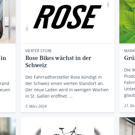
VIERTER STORE
MARKE
 in
Rose Bikes wächst in der
Grü
Schweiz
Die 
Prod
n
Der Fahrradhersteller Rose kündigt in
Fahrr
Brand
der Schweiz einen vierten Standort an.
Unte
 neuen
Der neue Laden wird in wenigen Wochen
glau
in St. Gallen eröffnet. …
21. D
5. März 2024