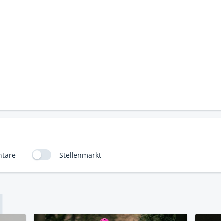
tare
Stellenmarkt
L