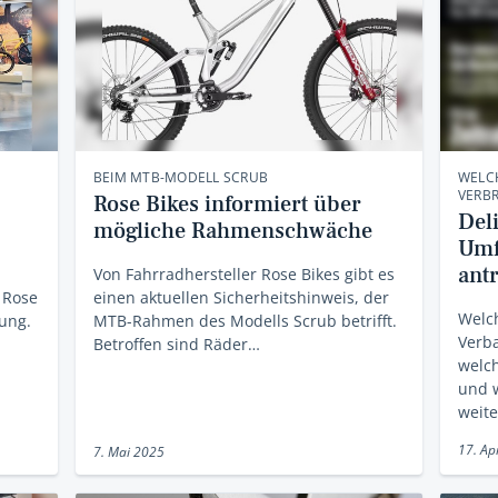
BEIM MTB-MODELL SCRUB
WELC
VERB
Rose Bikes informiert über
Deli
mögliche Rahmenschwäche
Umf
ant
Von Fahrradhersteller Rose Bikes gibt es
 Rose
einen aktuellen Sicherheitshinweis, der
Welc
nung.
MTB-Rahmen des Modells Scrub betrifft.
Verb
Betroffen sind Räder…
welch
und 
weit
17. Ap
7. Mai 2025