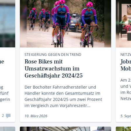
STEIGERUNG GEGEN DEN TREND
NETZW
ue
Rose Bikes mit
Job
Umsatzwachstum im
Mobi
Geschäftsjahr 2024/25
Am 2
und V
ng
Der Bocholter Fahrradhersteller und
im Ro
 fünf
Händler konnte den Gesamtumsatz im
Netz
agerin
Geschäftsjahr 2024/25 um zwei Prozent
im Vergleich zum Vorjahreszeitr…
2
10. März 2026
5. Sep