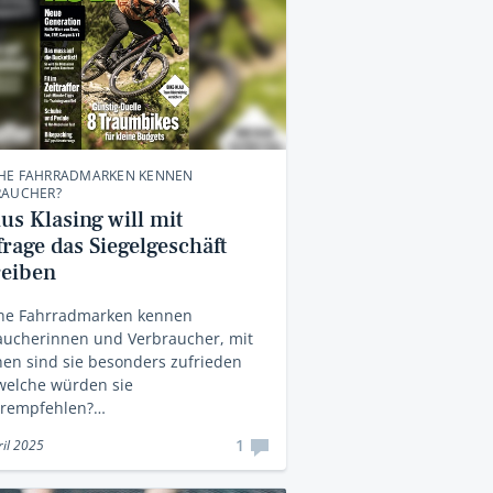
HE FAHRRADMARKEN KENNEN
RAUCHER?
us Klasing will mit
rage das Siegelgeschäft
reiben
he Fahrradmarken kennen
aucherinnen und Verbraucher, mit
en sind sie besonders zufrieden
welche würden sie
erempfehlen?…
1
ril 2025