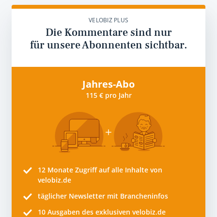
VELOBIZ PLUS
Die Kommentare sind nur
für unsere Abonnenten sichtbar.
Jahres-Abo
115 € pro Jahr
12 Monate
Zugriff auf alle Inhalte von
velobiz.de
täglicher Newsletter mit Brancheninfos
10
Ausgaben des exklusiven velobiz.de