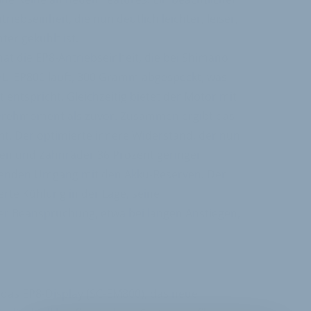
triebseinheit, die nun deutlich leichter, leiser,
er gekühlt ist.
hat die EP8-Antriebseinheit, die bei Shimano
DU-EP800 läuft, 300 Gramm abgespeckt, was
entspricht. Gleichzeitig bietet der Motor mit
Drehmoment als zuvor. Zusammen ergibt das
ht. Der optimierte innere Widerstand, der nun
en und Zahnräder 36 Prozent geringer
honenden Umgang mit den Akku-Reserven. Der
erte Kühlung in der Lage, seine
er Beanspruchung, etwa bei langen Anstiegen,
 das EP8-Display (SC-EM800), das neue