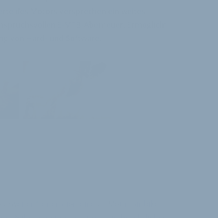
erte des Motors versprechen ein weites
 anspruchsvollen E-MTB-Abenteuer. Ermöglicht
ng von Hard- und Software.
 zweiter Generation eines E-Mountainbike-
ine Reihe an neuen Features. Ein beachtlicher