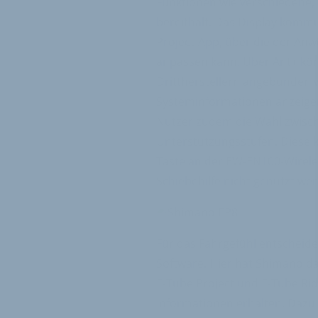
Funktionen wie verschiedene, 
bereithält. Das Display kommu
Project-App, über die der Anw
anpassen kann. Über Ant+ kö
Drittherstellern angebunden 
Systeminformationen anzeige
Nutzer zudem die Wahl zwisch
Unterstützungsstufen. Diese k
Taste an der EW-EN100-Wirele
Schiebehilfe nicht genutzt we
Für das Fahrgefühl entscheide
Software. Hier hat Shimano da
E-Tube Project und E-Tube Ri
Informationen erhalten. Dazu