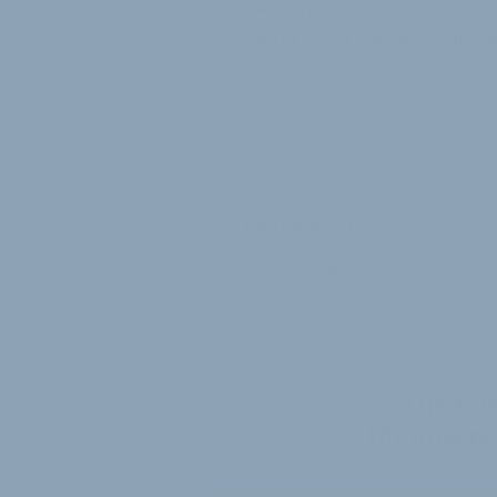
Fahrverhalten, bei dem die Po
Fahrer in der jeweiligen Situa
9. Oktober 2020
von
Advertorial
VERKNÜPFTE FIRMEN ABONNIEREN
Paul Lange & Co.
News
Komme
Die Ko
für unsere