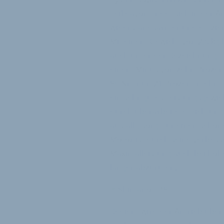
Teil davon findet sich in der An
widerstandsärmer und effizient
Mit einem Gewicht von 2,6 kg 
auch unter der Bezeichnung 
einem Minus von zehn Prozent 
85 Nm nun 21 Prozent mehr 
ein sehr gutes Leistungsgewic
durch überarbeitete Dichtung
ausfällt, sorgt für einen sc
Motor ist durch seine verbess
Maximalleistung auch bei hoh
länger abzurufen.
Bedient wird der Antrieb über