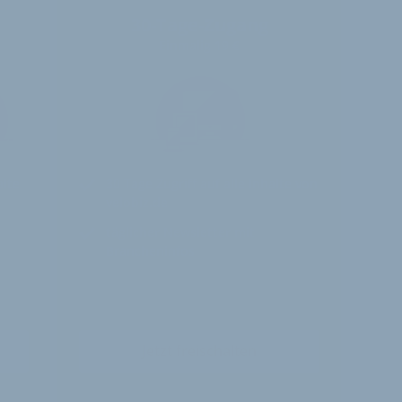
30-Tage-Zugang
Einmalig 19 €
alte
30 Tage
Zugriff auf alle Inhalte von
velobiz.de
täglicher Newsletter mit
Brancheninfos
Jetzt freischalten