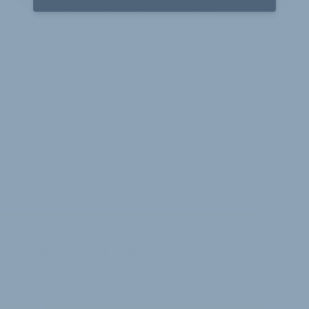
wer so so abgegeben wird, wie es sich der
tion wünscht.
ntare
Stellenmarkt
VELOBIZ PLUS
mmentare sind nur
 Abonnenten sichtbar.