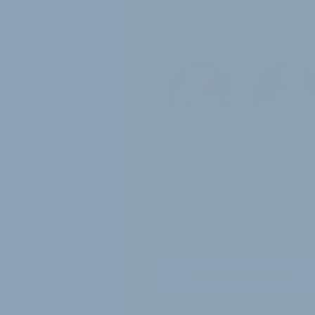
Jahres-Abo
115 € pro Jahr
12 Monate
Zugriff auf alle Inh
von velobiz.de
täglicher Newsletter mit
Brancheninfos
10
Ausgaben des exklusiven
velobiz.de Magazins
Jetzt freischalten