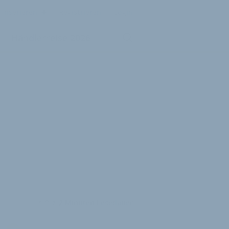
Inserieren
Registrieren
Login
Händlerreise 2026
2 Minuten Lesedauer