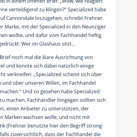
ieb in einem offenen Brief: „Wow, wie reagiert
hne verteidigend zu klingen?“ Specialized habe
 auf Cannondale loszugehen, schreibt Frehner.
er Marke, mit der Specialized in den Neunziger
en wollte, und dafür vom Fachhandel heftig
gedrückt: Wer im Glashaus sitzt…
Brief noch mal die klare Ausrichtung von
l und konnte sich dabei natürlich einige
cht verkneifen: „Specialized scheint sich über
n und über unseren Willen, im Fachhandel
u machen.“ Und so gesehen habe Specialized
 zu machen. Fachhändler hingegen sollten sich
en, einen Anbieter zu unterstützen, der
en Marken wachsen wolle, und nicht mit
ik (Frehner benutzte hier den Begriff strong-
falls zuversichtlich, dass der Fachhandel die