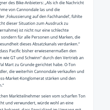
er des Bike-Anbieters: „Als ich die Nachricht
ahme von Cannondale las und die
er ,Fokussierung auf den Fachhandel’, fühlte
icht dieser Situation zum Ausdruck zu
ernahme) ist nicht nur eine schlechte
 sondern für alle Personen und Marken, die
Gesundheit dieses Absatzkanals verdanken.“
, dass Pacific bisher erwiesenermaßen den
en wie GT und Schwinn“ durch den Vertrieb an
l Mart zu Grunde gerichtet habe. O-Ton
ndler, die weiterhin Cannondale verkaufen und
ass-Market-Konglomerat stärken und den
.“
chen Marktteilnehmer seien vom scharfen Ton
ht und verwundert, würde wohl an eine
ist bekannt, dass Specialized im Umgang mit