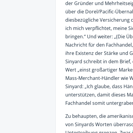
der Gründer und Mehrheitseign
über die Dorel/Pacific-Übern
diesbezügliche Versicherung d
ich mich verpflichtet, meine S
bringen.“ Und weiter: „(Die Üb
Nachricht für den Fachhandel,
ihre Existenz der Stärke und 
Sinyard schreibt in dem Brief
Wert „einst großartiger Mark
Mass-Merchant-Händler wie Wa
Sinyard: „Ich glaube, dass Hä
unterstützen, damit dieses M
Fachhandel somit untergraben
Zu behaupten, die amerikanis
von Sinyards Worten überrasc
Untertreibung grenzen. Zwar 