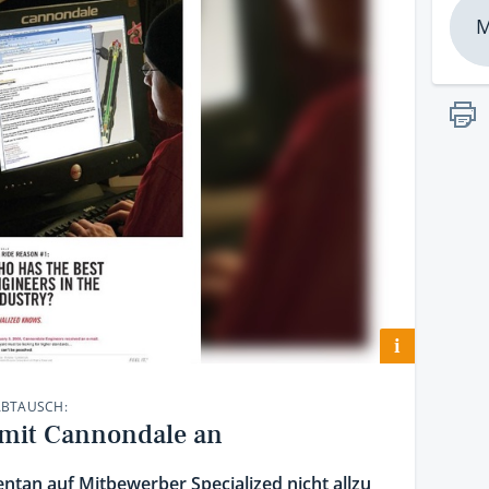
M
i
ABTAUSCH:
h mit Cannondale an
tan auf Mitbewerber Specialized nicht allzu