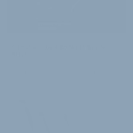
VERLOSUNGSAKTION
Schwalbe unterstützt World Bicycle
Relief
Reifenspezialist Schwalbe hat gemeinsam mit
Branchenpartnern ein besonderes Projekt gestartet,
um die Arbeit von World Bicycle Relief auch i…
29. Mai 2026