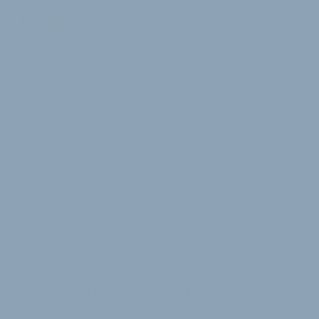
2 Minuten Lesedauer
15 JAHRE AUF DEM LIEGERAD
Spezialrad-Experten treffen sich bei
Low Rider in Frechen