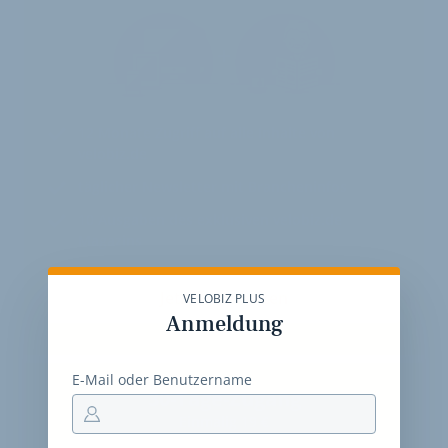
12 Monate
Zugriff auf alle Inhalte von
velobiz.de
täglicher Newsletter mit Brancheninfos
10
Ausgaben des exklusiven velobiz.de
Magazins
Jetzt freischalten
VELOBIZ PLUS
Anmeldung
E-Mail oder Benutzername
30-Tage-Zugang
Einmalig 19 €