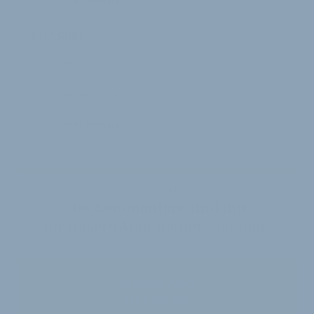
Stellenmarkt
ICLETTA GmbH
News
Kommentare
Stellenmarkt
VELOBIZ PLUS
Die Kommentare sind nur
für unsere Abonnenten sichtbar.
Jahres-Abo
115 € pro Jahr