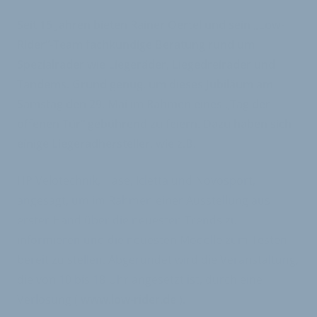
Seit 15 Jahren bieten Rainer Oertel und sein „Low-
Rider“-Team fachkundige Beratung rund um
Spezialräder wie Liegeräder, Liegedreiräder und
Tandems. Grund genug, um dieses Jubiläum am
Samstag den 29. Mai im Rahmen eines „Tag der
offenen Tür“ gebührend zu feiern. Dazu haben sich
einige Liegeradhersteller, wie z.B.
HP Velotechnik, Hase, Icletta und Novosport,
angesagt, um im Rahmen einer Ausstellung aus
erster Hand über die neuesten Trends zu
informieren und die neuesten Modelle zum Testen
bereit zu stellen. Abgerundet wird die Veranstaltung,
die von 10 bis 18 Uhr angesetzt ist, durch eine
Verlosung (
www.low-rider.de
).