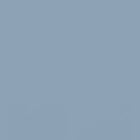
JW
Jürgen Wetzstein
WEITERE
ARTIKEL