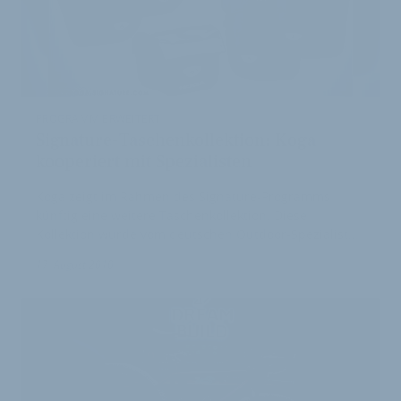
PROGRAMM ERWEITERT
Signature-Taschenkollektion: Koga
kooperiert mit Spezialisten
Koga zeigt im Rahmen des Signature-Programms
künftig eine weitere Taschenkollektion. Diese
Kollektion wurde vom deutschen Outdoor-Spezialist…
17. August 2010