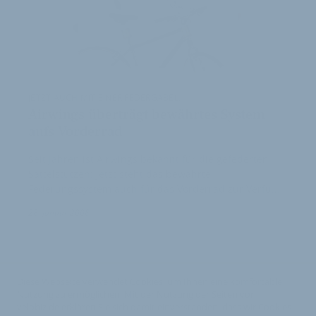
JETZT AUCH MIT EINER FEDERGABEL:
Airwings überträgt bewährtes System
aufs Vorderrad
Seit Jahren ist Airwings bekannt für die gefederten
Sattelstützen: Jetzt steht das bewährte
Federungssystem auch für das Vorderrad zur Verfü…
28. Januar 2008
Diese Webseite verwendet Cookies, um Ihnen eine komfortable
Nutzung zu ermöglichen. Mit der Nutzung der Seiten von
velobiz.de erklären Sie sich damit einverstanden, dass wir Cookies