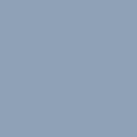
28. Mai 2010
von
Jürgen Wetzstein
VERKNÜPFTE FIRMEN ABONNIEREN
Hase Bikes GmbH
News
Kommentare
Stellenmarkt
HP Velotechnik GmbH & Co. KG
News
Kommentare