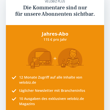
VELOBIZ PLUS
Die Kommentare sind nur
für unsere Abonnenten sichtbar.
Jahres-Abo
115 € pro Jahr
12 Monate
Zugriff auf alle Inhalte von
velobiz.de
täglicher Newsletter mit Brancheninfos
10
Ausgaben des exklusiven velobiz.de
Magazins