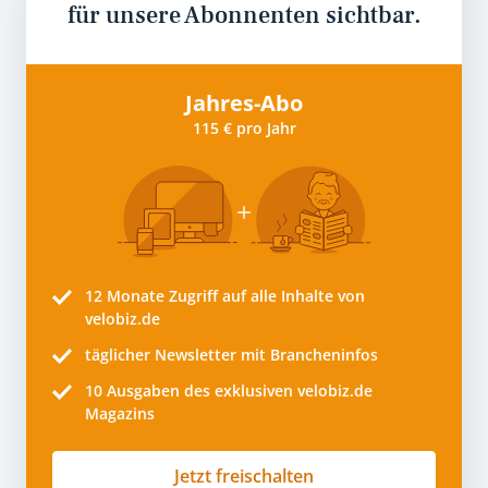
für unsere Abonnenten sichtbar.
Jahres-Abo
115 € pro Jahr
12 Monate
Zugriff auf alle Inhalte von
velobiz.de
täglicher Newsletter mit Brancheninfos
10
Ausgaben des exklusiven velobiz.de
Magazins
Jetzt freischalten