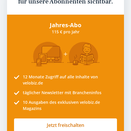
für unsere Abonnenten sichtbar.
Jahres-Abo
115 € pro Jahr
12 Monate
Zugriff auf alle Inhalte von
velobiz.de
täglicher Newsletter mit Brancheninfos
10
Ausgaben des exklusiven velobiz.de
Magazins
Jetzt freischalten