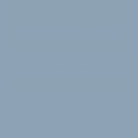
30 Tage
Zugriff auf alle Inhalte von velobiz.de
täglicher Newsletter mit Brancheninfos
Jetzt freischalten
Sie sind bereits Abonnent?
Zum Login
JW
Jürgen Wetzstein