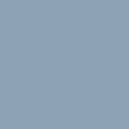
verstärkt und Elisabeth Vag und Daniel Helwig als
Geschäftsführer berufen. Gemeinsam mit den
bisherigen Geschäftsführern Maximilian Buchner
(CEO) und Oliver Graetsch bildet das Quartett künftig
das Leitungsteam der Unternehmensgruppe.
Sowohl Elisabeth Vag als auch Daniel Helwig sind
langjährige Tunap Führungskräfte mit jeweils rund
20 Jahren Unternehmenszugehörigkeit. Elisabeth
Vag übernimmt die Ressorts Sales Operations und
Human Resources, Daniel Helwig
divisionsübergreifend die Gesamtverantwortung für
den Vertrieb. Mit der Erweiterung der
Geschäftsführung verfolgt Tunap das Ziel, seine
Organisation noch stärker auf Innovationskraft,
Kundennähe und zukünftiges Wachstum
auszurichten. Oliver Graetsch verantwortet