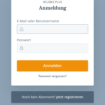
VELOBIZ PLUS
Kommentare
Anmeldung
Stellenmarkt
E-Mail oder Benutzername
VELOBIZ PLUS
Passwort
Die Kommentare sind nur
für unsere Abonnenten sichtbar.
Anmelden
Jahres-Abo
115 € pro Jahr
Passwort vergessen?
Noch kein Abonnent?
Jetzt registrieren