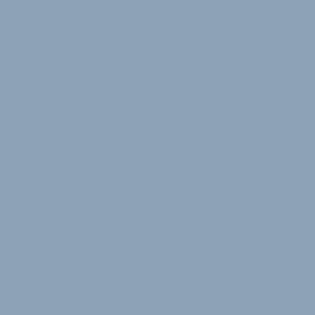
weiterhin die Bereiche Produktion, Finanzen, IT
sowie Einkauf und Logistik. Maximilian Buchner wird
sich künftig noch intensiver auf die strategische
Unternehmensentwicklung konzentrieren – mit
besonderem Fokus auf Forschung & Entwicklung,
globale Expansion, Investitionen und Akquisitionen.
„Mit dieser neuen Aufstellung sind wir hervorragend
gerüstet für die Herausforderungen und Chancen
der nächsten Jahre. Als starkes Führungsteam
werden wir gemeinsam die Wettbewerbsfähigkeit
der Tunap Group weiter stärken und unsere
Strukturen optimal auf nationales und
internationales Wachstum ausrichten“, so
Maximilian Buchner. „Mit Elisabeth Vag und Daniel
Helwig vertrauen wir dabei auf erfahrene