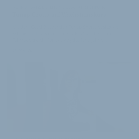
MEHR UMSATZ, ERWEITERTE GESCHÄFTSFÜHRUNG
Tunap Group auf Wachstumskurs
Mit dem Geschäftsbereich Tunap Sports besitzt der
Schmierstoffspezialist ein starkes Standbein im
Fahrradbereich. Für das abgelaufene Jahr b…
18. März 2026