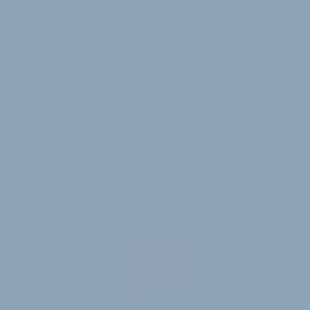
12 Monate
Zugriff auf alle Inhalte von
velobiz.de
täglicher Newsletter mit Brancheninfos
10
Ausgaben des exklusiven velobiz.de
Magazins
Jetzt freischalten
30-Tage-Zugang
Einmalig 19 €