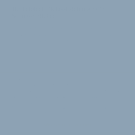
TAG DER OFFENEN TÜR AM 11. JULI
HP Velotechnik lässt sich über die
Schulter blicken
Die Anfragen von Verbrauchern und Händlern, einmal
die Manufaktur von HP Velotechnik in Kriftel besuchen
zu können, hätten sich in letzter Z…
3. Juli 2009
Diese Webseite verwendet Cookies, um Ihnen eine komfortable
Nutzung zu ermöglichen. Mit der Nutzung der Seiten von
velobiz.de erklären Sie sich damit einverstanden, dass wir Cookies
verwenden. Sie können die Verwendung von Cookies jederzeit über
die Einstellung Ihres Browsers deaktivieren. Bitte verwenden Sie die
Hilfefunktion Ihres Internetbrowsers, um zu erfahren, wie Sie diese
Einstellung ändern können.
Weitere Informationen
Impressum
Nutzungsbedingungen
Datenschutzerklärung