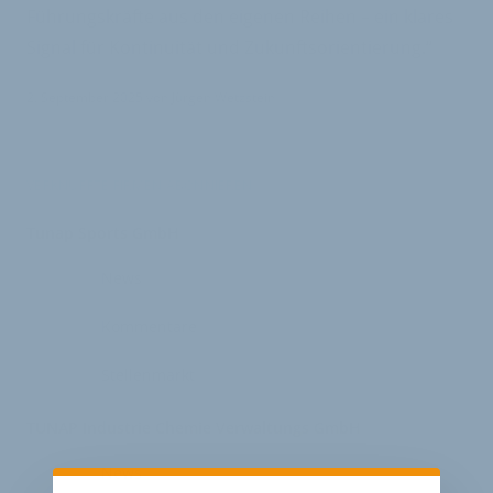
Führungskräfte aus den eigenen Reihen – ein klares
Signal für Kontinuität und Zukunftsorientierung.“
2. September 2025
von
Jürgen Wetzstein
VERKNÜPFTE FIRMEN ABONNIEREN
Tunap Sports GmbH
News
Kommentare
Stellenmarkt
TUNAP Industrie Chemie Verwaltungs GmbH
News