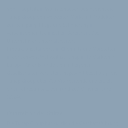
Vom Hauptsitz in Wolfratshausen aus bedient die
Tunap Group den weltweiten Markt mit Produkten
zur Reinigung, Pflege und Schmierung in
verschiedenen technischen Bereichen. Das
Unternehmen unterhält weitere
Produktionsstandorte in Chemnitz und Märstetten
in der Schweiz. Weltweit ist Tunap in 17 Märkten in
Europa, Amerika und Asien mit eigenen
Gesellschaften vertreten. Insgesamt beschäftigt die
Tunap Group über 700 Mitarbeitende und erzielt
einen Jahresumsatz von rund 269 Millionen Euro
(2024).
Quartett an der Spitze
Die Tunap Group hat kürzlich die Geschäftsführung