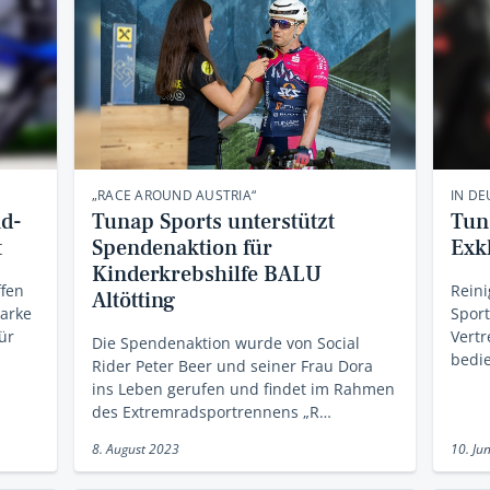
„RACE AROUND AUSTRIA“
IN D
ad-
Tunap Sports unterstützt
Tun
t
Spendenaktion für
Exk
Kinderkrebshilfe BALU
ffen
Reini
Altötting
Marke
Sport
ür
Vertr
Die Spendenaktion wurde von Social
bedi
Rider Peter Beer und seiner Frau Dora
ins Leben gerufen und findet im Rahmen
des Extremradsportrennens „R…
8. August 2023
10. Ju