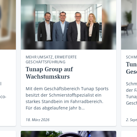
MEHR UMSATZ, ERWEITERTE
SCHMI
GESCHÄFTSFÜHRUNG
Tun
Tunap Group auf
Ges
Wachstumskurs
l
Schmi
Mit dem Geschäftsbereich Tunap Sports
der F
besitzt der Schmierstoffspezialist ein
co-
Tunap
starkes Standbein im Fahrradbereich.
Gesc
Für das abgelaufene Jahr b…
18. März 2026
2. Sep