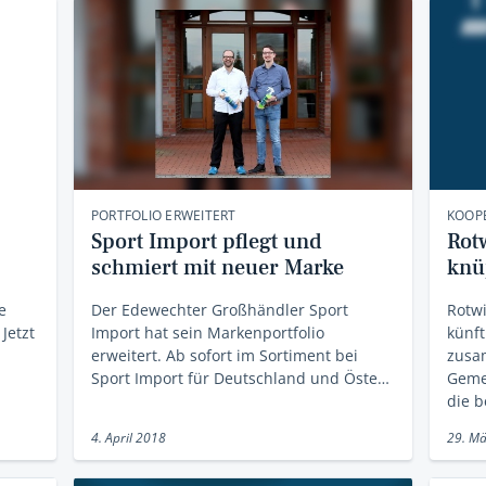
PORTFOLIO ERWEITERT
KOOPE
Sport Import pflegt und
Rot
schmiert mit neuer Marke
knü
e
Der Edewechter Großhändler Sport
Rotwi
Jetzt
Import hat sein Markenportfolio
künft
erweitert. Ab sofort im Sortiment bei
zusa
Sport Import für Deutschland und Öste…
Geme
die 
4. April 2018
29. Mä