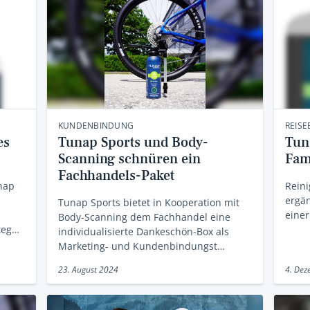
KUNDENBINDUNG
REISE
es
Tunap Sports und Body-
Tun
Scanning schnüren ein
Fam
Fachhandels-Paket
unap
Reini
ergän
Tunap Sports bietet in Kooperation mit
einer
Body-Scanning dem Fachhandel eine
teg…
individualisierte Dankeschön-Box als
Marketing- und Kundenbindungst…
23. August 2024
4. De