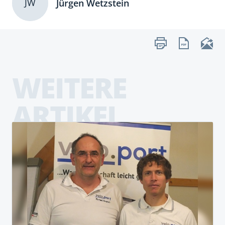
JW
Jürgen Wetzstein
WEITERE
ARTIKEL