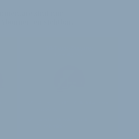
VELOBIZ PLUS
mmentare sind nur
 Abonnenten sichtbar.
30-Tage-Zugang
Einmalig 19 €
alte
30 Tage
Zugriff auf alle Inhalte von
velobiz.de
täglicher Newsletter mit
Brancheninfos