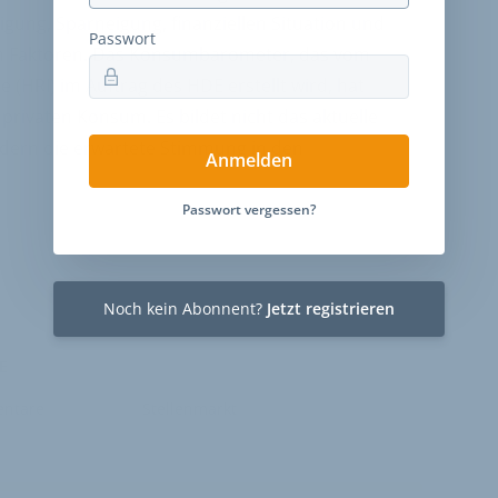
gung, Sparneigung, finanziellen Situation und
Passwort
n Faktoren. Das Konsumbarometer, das vom
e (HRI) im Auftrag des HDE erstellt wird, hat
 privaten Konsum. Es bildet nicht das aktuelle
dern die erwartete Stimmung in den
Anmelden
Passwort vergessen?
Noch kein Abonnent?
Jetzt registrieren
E
ntare
Stellenmarkt