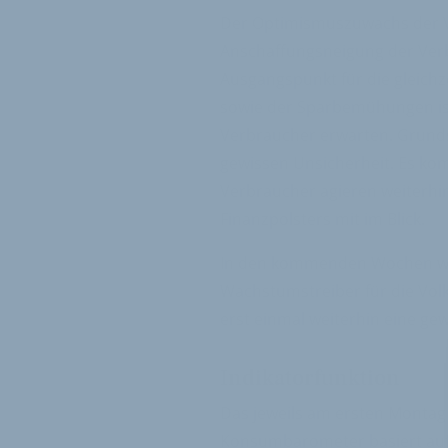
Der Optimismuszuwachs der Ver
Anschaffungsneigung der Verb
Ausgangspunkt für die gleich
sowie der Sparbemühungen is
Verbraucher erwarten. Grunds
gewissen Unsicherheit. Es ko
Verbraucher agieren weiterhi
Finanzpolsters mit im Blick.
In den kommenden Wochen wir
Wachstumstreiber für die Volk
erst einmal weiterhin eine g
Indikatorfunktion
Das jeweils am ersten Montag
Konsumbarometer basiert auf