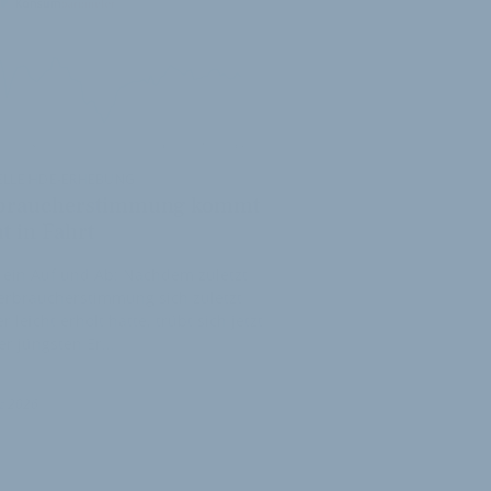
ELLE HDE-ERHEBUNG
braucherstimmung kommt
t in Fahrt
t ein Auf und Ab: Nachdem zuletzt
erbraucherstimmung sich zuletzt
r leicht erholt hatte, trübt sich jetzt
er jüngsten Er…
z 2026