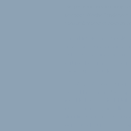
Die Verbraucherstimmung hat s
gestoppt. Welche Tendenzen s
Konsumbarometer ablesen la
Immerhin: Die Stimmungskurv
bewegt sich eher seitwärts, d
nicht der Start eines weiteren
Verbraucherstimmung damit w
Corona-Krise zurück.
Das Jahr 2024 begann mit ein
Deutschland. Einen Monat spät
verschlechtert. Zugleich bleib
leichte Stimmungsaufhellung 
aktuellen Konjunkturprognosen,
kleines Wachstum des Bruttoi