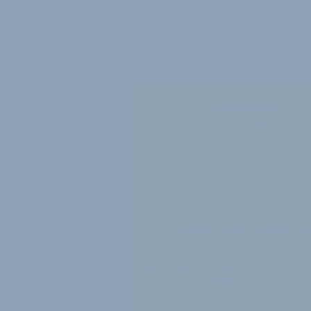
Die Ko
für unsere
Jahres-Abo
115 € pro Jahr
12 Monate
Zugriff auf alle Inh
von velobiz.de
täglicher Newsletter mit
Brancheninfos
10
Ausgaben des exklusiven