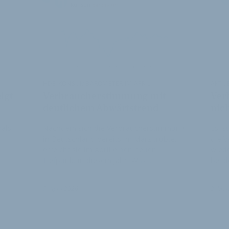
HDE-KONSUMBAROMETER IM APRIL
AKTU
igt
Verbraucherstimmung mit
Ver
deutlichem Abwärtstrend
nich
mals
Nachdem sich die Verbraucherstimmung
Es is
in Deutschland bereits im März trübte,
die V
erreicht sie im April einen neuen
wiede
Tiefpunkt in diesem Jahr. Was …
bei d
7. April 2026
2. Mär