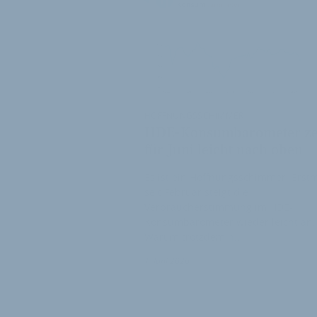
HOFFNUNGSSCHIMMER
HDE-Konsumbarometer ze
für Juni leicht nach oben
Es ist ein Hoffnungsschimmer: Erst
seit Februar steigt die
Verbraucherstimmung im HDE-
Konsumbarometer wieder leicht an.
Warum trotzdem n…
1. Juni 2026