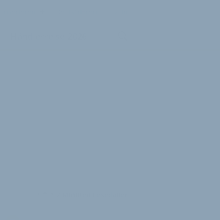
Inserieren
Registrieren
Login
Händlerreise 2026
2 Minuten Lesedauer