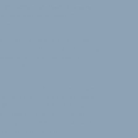
ich stabilisiert, die Abwärtsbewegung ist
ich sonst noch am aktuellen HDE-
ssen.
e bei den Konsumenten in Deutschland
ie negative Entwicklung zu Jahresbeginn war
 Abwärtstrends. Insgesamt bleibt die
eiterhin hinter den Werten von vor der
er eingetrübten Verbraucherstimmung in
er hat sich diese Stimmung nicht weiter
t allerdings eine deutliche Erholung aus. Die
im Vergleich zum Januar passt zu den
 die größtenteils für dieses Jahr ein eher
nlandsproduktes erwarten.