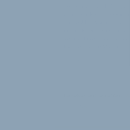
Personen zur Anschaffungsnei
zu anderen konsumrelevante
Handelsblatt Research Institut
eine Indikatorfunktion für den
Verbraucherverhalten ab, son
kommenden drei Monaten.
5. Februar 2024
von
Jürgen Wetzstein
VERKNÜPFTE FIRMEN ABONNIEREN
Handelsverband Deutschland HD
News
Komme