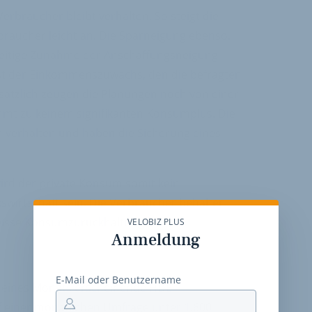
braucher bleibt verhalten. So steigt die
raucher leicht an. Die Sparneigung ebenso.
zeitige Zunahme der Anschaffungsneigung
t der Einkommenszuwachs, den die befragten
ätzlich zeugen die Planungen noch von einer
mmt zu keinem signifikanten Konsumplus. Die
n verhalten und haben die Sicherung eines
d der private Konsum somit kein
swirtschaft sein. Die Verbraucher behalten
ewisse Konsumzurückhaltung bei.
VELOBIZ PLUS
Anmeldung
E-Mail oder Benutzername
 eines Monats erscheinende HDE-
 einer monatlichen Umfrage unter 1.600