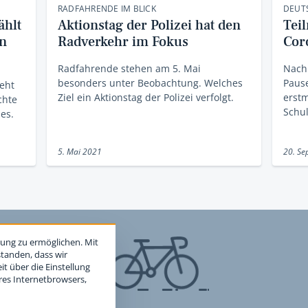
RADFAHRENDE IM BLICK
DEUT
ählt
Aktionstag der Polizei hat den
Tei
an
Radverkehr im Fokus
Cor
Radfahrende stehen am 5. Mai
Nach
besonders unter Beobachtung. Welches
Pause
eht
Ziel ein Aktionstag der Polizei verfolgt.
erstm
chte
Schul
es.
5. Mai 2021
20. Se
ung zu ermöglichen. Mit
standen, dass wir
t über die Einstellung
hres Internetbrowsers,