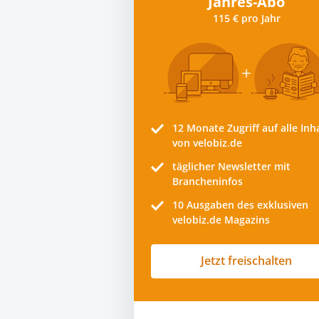
Jahres-Abo
115 € pro Jahr
12 Monate
Zugriff auf alle Inh
von velobiz.de
täglicher Newsletter mit
Brancheninfos
10
Ausgaben des exklusiven
velobiz.de Magazins
Jetzt freischalten