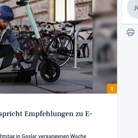
J
i
 spricht Empfehlungen zu E-
htstag in Goslar vergangenen Woche