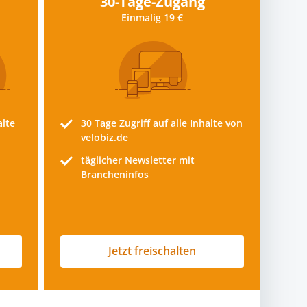
30-Tage-Zugang
Einmalig 19 €
alte
30 Tage
Zugriff auf alle Inhalte von
velobiz.de
täglicher Newsletter mit
Brancheninfos
Jetzt freischalten