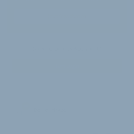
Jetzt freischalten
Sie sind bereits Abonnent?
Zum Login
Daniel Hrkac
DH
Redaktion