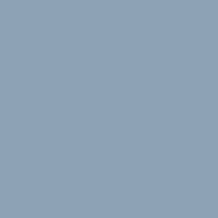
Fahrradindustrie zu revolutionieren. Es folgt auf die
Einweihung des Vittoria Parks am Hauptsitz der
Vittoria Group in Italien im vergangenen Jahr, dem
ersten Bikepark-Erlebnis für alle Radsportdisziplinen,
und auf die Eröffnung der neuen US-Büros in
Bentonville, dem amerikanischen Radsportzentrum.
5. Oktober 2023
von
Daniel Hrkac
VERKNÜPFTE FIRMEN ABONNIEREN
Vittoria S.p.A
News
Kommentare