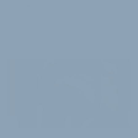
in Thailand verdoppeln
Vittoria investiert in eine hochmoderne
Produktionsstätte in Thailand. Welche Pläne der
Reifenhersteller hat und welche Rolle das Thema
Nach…
24. September 2021
NEUZUGANG IM GROSSHANDELS-PORTFOLIO