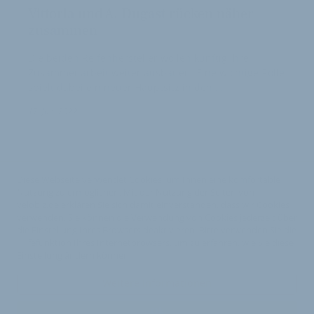
Vittoria und A. Dugast rücken näher
zusammen
Die beiden Reifenhersteller wollen künftig ihre
Zusammenarbeit weiter ausbauen. Eine wichtige Rolle
spielt dabei ein neuer Hauptsitz in den …
17. Juni 2022
Diese Webseite verwendet Cookies, um Ihnen eine komfortable
Nutzung zu ermöglichen. Mit der Nutzung der Seiten von
velobiz.de erklären Sie sich damit einverstanden, dass wir Cookies
verwenden. Sie können die Verwendung von Cookies jederzeit über
die Einstellung Ihres Browsers deaktivieren. Bitte verwenden Sie die
Hilfefunktion Ihres Internetbrowsers, um zu erfahren, wie Sie diese
Einstellung ändern können.
Weitere Informationen
Impressum
Nutzungsbedingungen
Datenschutzerklärung
Ok
Kontakt
Werben auf velobiz.de
Vertrag widerrufen