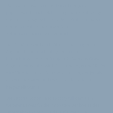
Dach, den Einsatz erneuerbarer Energien,
papierlosen Betrieb, elektrisch geführte Fahrzeuge
und Emissionsgutschriften. Diese Praktiken haben
der neuen Fabrik die CarbonNeutral-
Betriebszertifizierung eingebracht.
Das Gebäude wird auch Vittorias nach eigenen
Angaben bisher nachhaltigsten Reifen
hervorbringen, der im Frühjahr 2024 in das Gravel-
Segment eingeführt wird. Dieser neue „grüne“ Reifen
wird Vittorias erster Fahrradreifen sein, der jemals
aus erneuerbaren und recycelten Materialien
hergestellt wurde.
Die Vittoria Cotton Tires Factory will damit ein
weiterer Beweis für die innovative Denkweise des
Unternehmens sein, die darauf abzielt, die