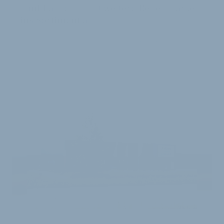
Paul Lange nimmt weitere Reifenmarke
ins Sortiment auf
Der Stuttgarter Markenvertreiber Paul Lange kündigt
einen Neuzugang im Großhandelsportfolio an. Die
Auslieferung der italienischen Reifenmar…
13. Januar 2025
NEUER HAUPTSITZ IN DEN NIEDERLANDEN