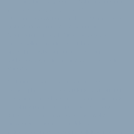
Industriegebiet Bangpoo in der Nähe des derzeitigen
VTT-Hauptsitzes von 36.000 auf 51.000
Quadratmeter erweitert. Das 10.000 Quadratmeter
große Werk wird rund 200 Mitarbeiter in
Arbeitsbereichen beschäftigen, die so gestaltet
werden sollen, dass ein freundliches und
angenehmes Arbeitsumfeld entsteht. Der
Baubetrieb begann im Januar 2022 und endete im
März 2023.
Nach einem starken ESG-Engagement bei der
Gebäudeplanung und -konstruktion ist Vittoria nun
stolz darauf, die weltweit erste CO2-neutrale Fabrik
für Fahrradreifen zu eröffnen. Die neue Fabrik für
Reifen, bei denen der Werkstoff Baumwoll zum
Einsatz kommt, verfügt über elektrische
Vulkanisationsprozesse, Sonnenkollektoren auf dem