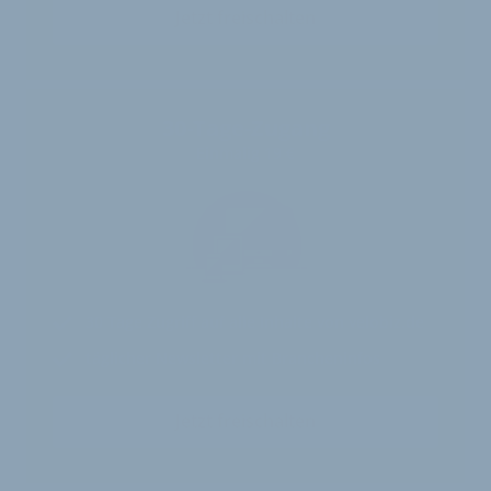
Jetzt freischalten
30-Tage-Zugang
Einmalig 19 €
30 Tage
Zugriff auf alle Inhalte von velobiz.de
täglicher Newsletter mit Brancheninfos
Jetzt freischalten