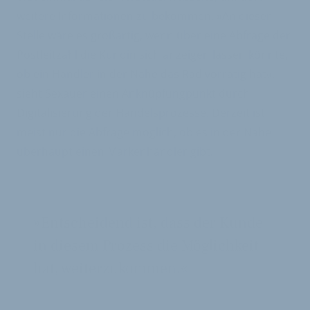
weitere Informationen zu bekommen. »An dieser
Stelle wäre es großartig, wenn über eine Abfrage der
Postleitzahl die Kundin sich anzeigen lassen könnte,
ob ein Händler in der Nähe das Rad vorrätig hat«,
sieht Sexauer einen Anknüpfungpunkt durch
Digitalisierung der Handelsprozesse. Derzeit ist
meist nur die Abfrage möglich, ob es in der Nähe
überhaupt einen Markenhändler gibt.
»Entscheidend ist, dass der Kunde
in diesem Prozess die Möglichkeit
hat, weiterzukommen.«