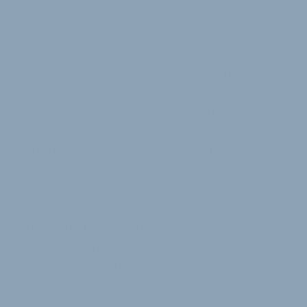
und Lieferanten ihre Produkte und Neuheiten über
Medien und alle sonstigen Kanäle kommunizieren.
Irgendwo in diesem Feld entsteht bei den
Empfängern der Gedanke ›ich interessiere mich für
Fahrräder‹.« Schon die Erweckung dieses Wunsches
ist keine Selbstverständlichkeit und auch kein
Selbstläufer, sondern seinerseits eine komplexe
Marketingaufgabe, bei der Digitalisierung ebenfalls
heute eine wesentliche Rolle spielt, aber noch
vorgelagert ist. Sobald der Wunsch geweckt ist, ist
der Kunde oder die Kundin auf der Reise hin zum
Wunschprodukt. Und auf diese Reise muss die
Branche vorbereitet sein, sie auf den verschiedenen
Stationen abholen und Kundinnen und Kunden
dabei hilfreich unter die Arme greifen.