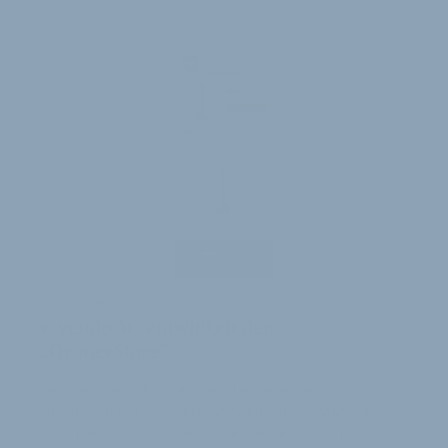
6
17. Mai 2021
MIT SKS GERMANY
e-vendo AG entwickelt den
„OrangeStore“
Der Berliner Software-Dienstleister e-vendo AG hat
zusammen mit SKS Germany den Online-Marktplatz
„OrangeStore“ umgesetzt. Welche Verzahnung…