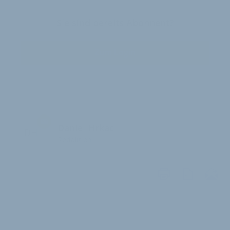
Sie sind bereits Abonnent?
Zum Login
Daniel Hrkac
DH
Redaktion
WEITERE