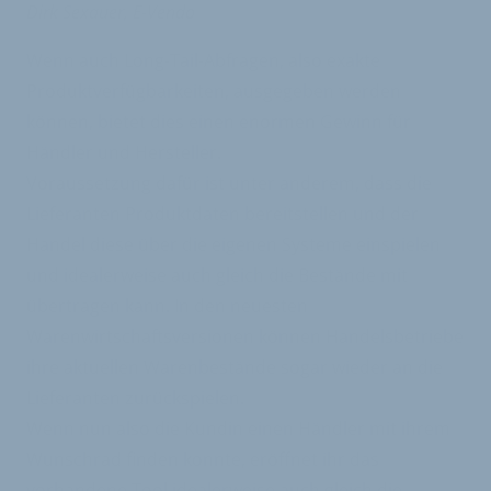
Dirk Sexauer, E-Vendo
Wenn auch Long-Tail-Abfragen, also exakte
Produktverfügbarkeiten, ausgegeben werden
können, bietet dies einen enormen Gewinn für
Händler und Hersteller.
Voraussetzung dafür ist unter anderem, dass die
Lieferanten Produktdaten bereitstellen und der
Handel diese über die eigenen Systeme einspielen
und idealerweise auch gleich die Bestände mit
übertragen kann. In den neuesten
Warenwirtschaftsversionen können Handelsbetriebe
ihre aktuellen Warenbestände sogar wieder an die
Lieferanten zurückspielen.
Wenn nun also die Kundin einen Händler mit ihrem
Wunschrad finden konnte, eröffnet ihr das
vorhandene Tool idealerweise auch gleich die