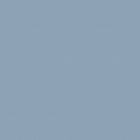
verkompliziert wird das Gebiet durch den Umstand,
dass es verschiedene Ansatzpunkte für verschiedene
Branchen gibt, wenn eine Form von Digitalisierung
dann tatsächlich in der Praxis von Unternehmen
umgesetzt werden soll.
Doch Digitalisierung ist echt. Sie ist nicht bloß eine
abstrakte Idee, sondern eine ganz konkrete Aufgabe
mit ganz konkreten Auswirkungen. Sie betrifft
praktisch alle Bereiche der Kommunikation mit den
Kundinnen und Kunden und der Abläufe zwischen
Lieferanten und Handel. Besonders spannend daran
ist, dass die Fahrradbranche diesbezüglich in einer
ganz eigenständigen Situation ist, die sich von so
ziemlich allen anderen Branchen deutlich
unterscheidet.
Die vermutlich schönste Erklärung, warum sich die