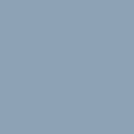
Kunde vollzieht, die bruchlos
stattfinden soll.«
Dirk Sexauer, e-Vendo
Durch ihre Strukturen hat sie die besten
Voraussetzungen, die neuen Möglichkeiten, die sich
durch Digitalisierung ergeben, im Zusammenspiel
von Handel, Herstellern und Dienstleistern optimal
zu nutzen. Sie mag spät dran sein mit der
Umsetzung, kann nun aber, im Unterschied zu vielen
anderen Branchen, die von Onlineplayern überrollt
wurden, auf Werkzeuge zurückgreifen, die so noch
nicht verfügbar waren, und genaugenommen erst
seit Neuestem verfügbar sind. Digitalisierung in dem
dargestellten Sinne wäre eine Chance, die Symbiose