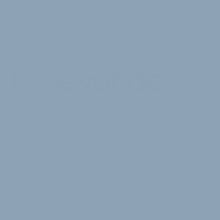
9. April 2025
NEUE FUNKTIONEN
E-vendo stellt Veloconnect Server im
Format 1.4 fertig
Der Berliner Software-Hersteller E-vendo hat die
Entwicklung des Veloconnect Servers im neuesten
Format 1.4 fertiggestellt. Welche Änderunge…