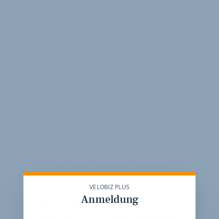
oder gleich kaufen. Gerade bei knappen
Verfügbarkeiten, die sich auch abseits von aktuellen
Lieferengpässen ergeben können, ist dies eine
wertgeschätzte Möglichkeit. So lässt sich die
Absprungrate potenzieller Kundschaft auf
verschiedenen Ebenen zu verschiedenen
Zeitpunkten verringern und der Kauf abschließen.
Durch den erfolgten Datenaustausch verfügen bei
entsprechenden Vereinbarungen Händler und
Hersteller nach dem Verkauf über die Kontaktdaten
der Kundin. Sie kann so informiert werden über
weitere Shop-Aktionen, Service-Notwendigkeiten, mit
etwas Pech über Rückrufe, mit Glück auch über
VELOBIZ PLUS
verfügbare Produkt-Updates.
Anmeldung
Ein ähnlicher Ablauf ergibt sich auch bei späteren
Zusatzverkäufen. Im Unterschied zu Kompletträdern