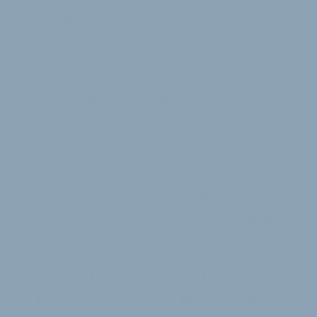
herzustellen.
Sexauer legt Wert darauf, dass durch gelungene
Digitalisierung stets höhere Verbindlichkeit entsteht.
»Jetzt den Deal machen«, könnte man das nennen,
unter Verkäufern nennt man das auch
Abschlussstärke, nun eben in digitaler Form.
Aufschließen zu den Online-Wettbewerbern
Die denkbaren Ergebnisse einer solchen Kunden-
und Kundinnenreise sind recht spektakulär. Einmal
mehr erweist sich die Fahrradbranche als einzigartig.
»Eigentlich geht es um die
Touchpoints und die Reise, die der