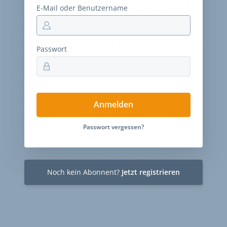
E-Mail oder Benutzername
sind Accessoires und Zubehör weniger komplex im
Verkauf. Hier gilt es für den stationären Handel, zum
Online-Wettbewerb aufzuschließen. Wenn etwa eine
Passwort
Tasche gesucht würde, sorgt die Kundensuche in
Verbindung mit einem regionalen Bezug dafür, dass
auch der stationäre Fachhandel zum Zug kommen
kann, ohne die Marketingpower der großen Online-
Anmelden
Händler und Plattformen zu besitzen. Dies erfolgt
eventuell über eigene Plattformen des Handels, wie
Passwort vergessen?
sie etwa Bikeshops.de oder das e-Vendo-eigene
Velocollect bereitstellen oder die verschiedenen
anderen Angebote, die es bereits gibt.
Noch kein Abonnent?
Jetzt registrieren
Stationärer Handel im Internet – das ist oft eine wenig