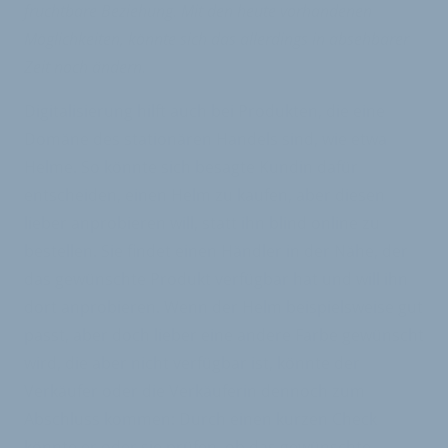
fruchtbare Beziehung. Mit den heute vorhandenen
Möglichkeiten, könnte sich das allerdings in absehbarer
Zeit noch ändern.
Digitalisierung hilft auch bei Produkten, die eine
Domäne des stationären Handels sind, wie etwa
Helme. So könnte sich besagte Kundin dafür
entscheiden, einen Helm zu kaufen, aber diesen
lieber anprobieren will, statt ihn blind online zu
bestellen. Sie findet einen Händler in der Nähe, der
das gewünschte Produkt verfügbar hat und will ihn
dort anprobieren. Wenn der Helm beispielsweise gut
passt, aber doch lieber eine andere Farbe gewünscht
wird, die aber nicht verfügbar ist, könnte der
Verkäufer oder die Verkäuferin dennoch zum
Abschluss kommen: Durch einen kurzen Check
könnte er oder sie prüfen, ob das gewünschte