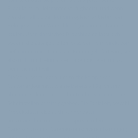
Produkt beim Lieferanten verfügbar ist, und wenn
dies der Fall ist, der Kundin sogleich anbieten, den
Helm jetzt in der Wunschkonfiguration im Laden zu
kaufen. Über klassisches Dropshipping lässt sich
sodann die Zusage treffen, dass der Helm direkt vom
Lieferanten nach Hause zur Kundin geliefert wird, sie
also nicht noch einmal den Laden betreten muss,
wenn sie nicht will.
Die Voraussetzungen, um solche komplexen
Customer Journeys, wie sie bereits alltäglich sind,
abbilden zu können, sind heute über verschiedene
Schnittstellen bereits gegeben. Die Fähigkeit, sowohl
Produktdaten also auch Kundendaten
auszutauschen (mit den entsprechenden
Datenschutz- und Datenaustauschvereinbarungen),
gehört dazu, um die beschriebenen Effekte