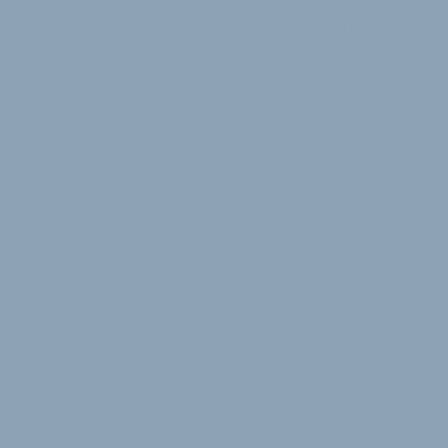
liegt nicht zuletzt daran, dass die verfügbaren
Definitionen von Digitalisierung meist eben nicht
sehr konkret ausfallen und sehr im Allgemeinen
bleiben. Je nach Anwendungsgebiet bedeutet
»Digitalisierung« im Wirtschaftsleben etwas anderes
als in technischen Zusammenhängen oder im Alltag
der Menschen. Wenn also einfach »mehr
Digitalisierung« gefordert wird, ohne weitere
Ausführung, wo genau der Schuh drückt, ist das
einfach wenig konstruktiv und steht im Verdacht, nur
ein weiterer Eintrag im großen Wörterbuch der
Marketing-Buzzwords zu sein. Angesichts dieser
Lage ist es verständlich, dass auch der Handel oft
genug keine besonders klaren Vorstellungen davon
hat, was das für das eigene Geschäft bedeutet und
wie dieses Thema angegangen werden sollte. Weiter