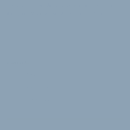
genauso gut, wie alle anderen Vertriebswege, die
ihm gerne Marktanteile abnehmen möchten.
7. Oktober 2021
von
Daniel Hrkac
VERKNÜPFTE FIRMEN ABONNIEREN
e-vendo AG
News
Kommentare
Stellenmarkt
VELOBIZ PLUS