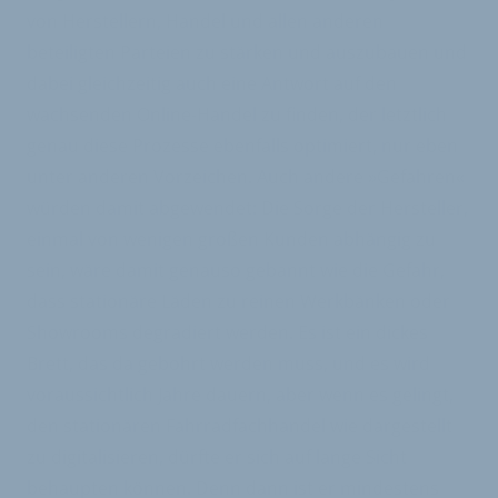
von Herstellern, Handel und allen anderen
beteiligten Parteien zu stärken und auszubauen und
dabei gleichzeitig auch eine Antwort auf den
wachsenden Online-Handel zu finden, der letztlich
genau diese Prozesse ebenfalls optimiert, nur eben
unter anderen Vorzeichen. Auch andere »Gefahren«
würden damit abgewendet: Die Sorge der Hersteller,
einmal von wenigen großen Kunden abhängig zu
sein, wäre damit genauso gebannt wie die Gefahr,
dass stationäre Läden zu reinen Werkbänken oder
Showrooms degradiert werden. Es ist ein dickes
Brett, das da gebohrt werden muss, und es wird
voraussichtlich Jahre dauern, aber wenn es gelingt,
den stationären Fahrradfachhandel wie dargestellt
zu digitalisieren, dürfte er sich auf lange Sicht
behaupten können. Denn dann ist er mindestens