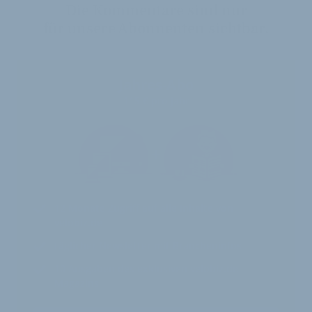
Die Kommentare sind nur
für unsere Abonnenten sichtbar.
Jahres-Abo
115 € pro Jahr
12 Monate
Zugriff auf alle Inhalte von
velobiz.de
täglicher Newsletter mit Brancheninfos
10
Ausgaben des exklusiven velobiz.de
Magazins