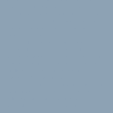
Gelegenheit, eine Probefahrt in den nächsten Tagen
zu vereinbaren. Die Prozesse im Hintergrund sorgen
dafür, dass zwischenzeitlich verkaufte Räder nicht
mehr angezeigt werden, also stets aktuelle Daten
verarbeitet werden.
Nachdem eine Probefahrt erfolgt ist, könnte der
Umstand eintreten, dass sich die Kundin noch nicht
sicher ist, ob sie kaufen soll oder nicht. Sie geht also
unverrichteter Dinge, um die Lage mit Freunden,
Familie oder sonstigen Fahrradexpertinnen zu
diskutieren. Wenn sie dann abends zur
Überzeugung gelangt, doch dieses letzte verfügbare
Rad in dieser Größe und Ausstattung kaufen zu
wollen, kann sie idealerweise direkt, sofort und
außerhalb der Öffnungszeiten auf die
Händlerwebseite gehen und das Rad reservieren