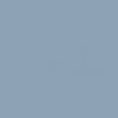
es wirklich so einen großen Unterschied, ob man die
Rechnungen per E-Mail oder per Post versendet?
Welche Themen sind damit sonst noch gemeint?
Und was bedeutet das alles ganz konkret für die
Fahrradbranche?
Es ist durchaus erstaunlich, dass der Begriff
»Digitalisierung« sehr oft nur vage bleibt und keine
klaren Bilder in den Köpfen der damit konfrontierten
Menschen erzeugt. Die wenigsten könnten klar
benennen, was Digitalisierung ist und ausmacht. Das