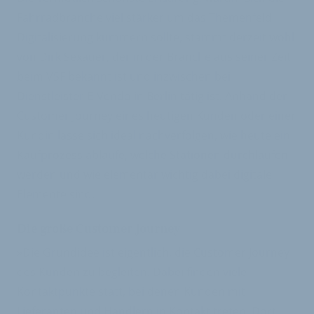
Fahrradbranche viel stärker um das Themenfeld
Digitalisierung kümmern sollte, stammt derzeit wohl
von Dirk Sexauer, der in der Branche aus seiner Zeit
beim VSF bekannt ist und inzwischen bei
Dienstleister E-Vendo in Berlin tätig ist. Anhand der
Customer Journey eines heutigen Kunden oder einer
Kundin lasse sich ideal nachverfolgen, wie heute ein
Kaufprozess ablaufe, welche Stationen durchlaufen
werden und wie elementar wichtig dabei digitale
Elemente sind.
Die große Customer Journey
»Die Grundidee ist eigentlich, die Customer Journey
des Kunden zu begleiten. Dabei finden viele
Kontaktpunkte statt, bei denen Kunden mit
Lieferanten und Händlern in Kontakt treten. Dort