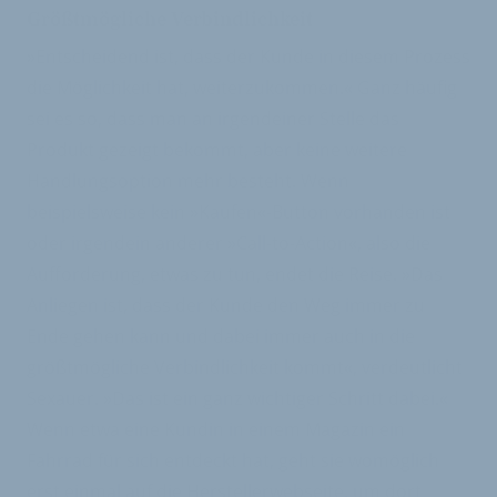
Größtmögliche Verbindlichkeit
»Entscheidend ist, dass der Kunde in diesem Prozess
die Möglichkeit hat, weiterzukommen.« Ganz häufig
sei es so, dass man an irgendeiner Stelle das
Produkt gezeigt bekommt, aber keine weitere
Handlungsoption mehr besteht. Wenn
beispielsweise kein »Kaufen«-Button vorhanden ist
oder irgendein anderer »Call-to-Action«, also die
Aufforderung, etwas zu tun, endet die Reise. »Das
Anliegen ist, dass der Kunde den Weg immer zu
Ende gehen kann und dabei immer auch in die
größtmögliche Verbindlichkeit kommt«, verdeutlicht
Sexauer. »Das ist ein ganz wichtiger Schritt dabei.«
Wenn etwa eine Kundin in einem Magazin ein
Fahrrad für sich entdeckt hat, geht sie womöglich
erst einmal auf die Herstellerwebseite, um dort