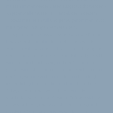
müssen immer wieder Daten ausgetauscht werden.«
An jeder Stelle müsse der Handel, der in diesem
Prozess mitspielen will und genau genommen muss,
mit eigenen Lösungen vertreten sein.
Es beginnt damit, dass der Kunde oder die Kundin
heute zuerst einmal im Internet schaut, wie der
Markt für Fahrräder aussieht. Es ist nicht zwingend
der Ort, an dem das Interesse am Fahrrad geweckt
wird, und auch nicht zwingend der Ort, an dem
gekauft wird, aber dann doch unausweichlich einer
der Orte, wo eine vertiefende Recherche erfolgt.
»Eigentlich geht es um die Touchpoints und die
Reise, die der Kunde vollzieht, die bruchlos
stattfinden soll«, erklärt Sexauer. Er fragte sich, wie
diese stattfindet, und was dabei im Hintergrund
passiert. »Grundsätzlich ist es so, dass Hersteller