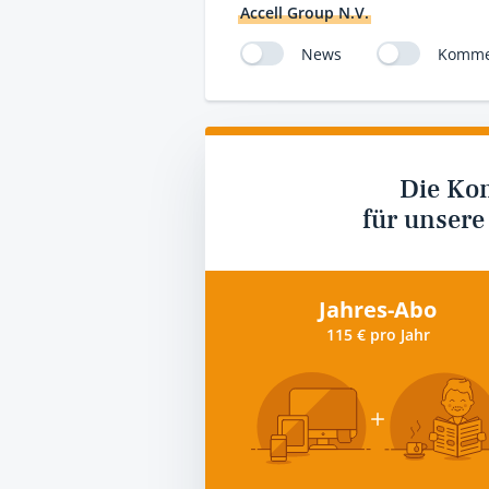
Accell Group N.V.
News
Komme
Die Ko
für unsere
Jahres-Abo
115 € pro Jahr