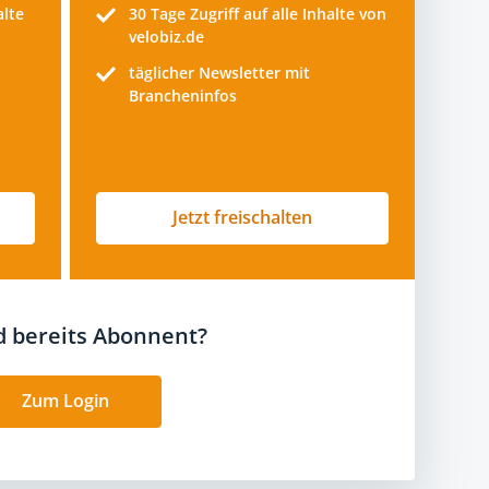
alte
30 Tage
Zugriff auf alle Inhalte von
velobiz.de
täglicher Newsletter mit
Brancheninfos
Jetzt freischalten
nd bereits Abonnent?
Zum Login