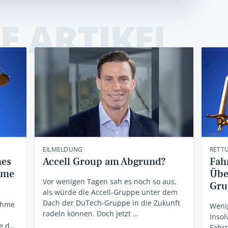
E ARTIKEL
EILMELDUNG
RETT
nes
Accell Group am Abgrund?
Fahr
hme
Übe
Vor wenigen Tagen sah es noch so aus,
Gru
als würde die Accell-Gruppe unter dem
Dach der DuTech-Gruppe in die Zukunft
ahme
Weni
radeln können. Doch jetzt …
Inso
de d…
Fahrr