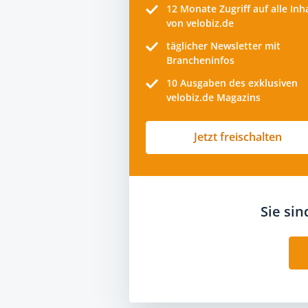
12 Monate
Zugriff auf alle Inh
von velobiz.de
täglicher Newsletter mit
Brancheninfos
10
Ausgaben des exklusiven
velobiz.de Magazins
Jetzt freischalten
Sie si