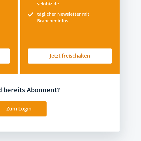
velobiz.de
täglicher Newsletter mit
Brancheninfos
Jetzt freischalten
nd bereits Abonnent?
Zum Login