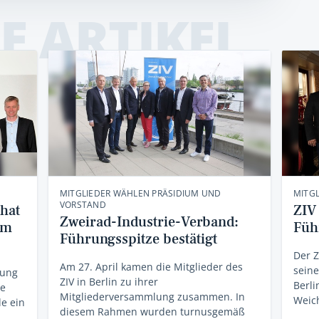
E ARTIKEL
MITGLIEDER WÄHLEN PRÄSIDIUM UND
MITG
VORSTAND
hat
ZIV
Zweirad-Industrie-Verband:
um
Füh
Führungsspitze bestätigt
Der Z
Am 27. April kamen die Mitglieder des
seine
lung
ZIV in Berlin zu ihrer
Berli
ie
Mitgliederversammlung zusammen. In
Weic
de ein
diesem Rahmen wurden turnusgemäß