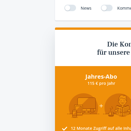
News
Komme
Die Ko
für unsere
Jahres-Abo
115 € pro Jahr
12 Monate
Zugriff auf alle Inh