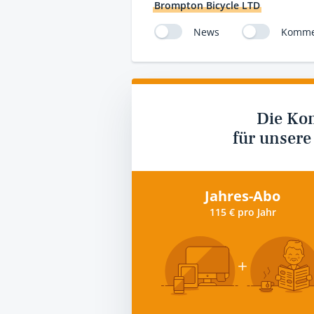
Brompton Bicycle LTD
News
Komme
Die Ko
für unsere
Jahres-Abo
115 € pro Jahr