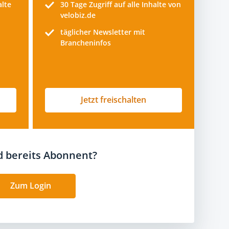
alte
30 Tage
Zugriff auf alle Inhalte von
velobiz.de
täglicher Newsletter mit
Brancheninfos
Jetzt freischalten
nd bereits Abonnent?
Zum Login