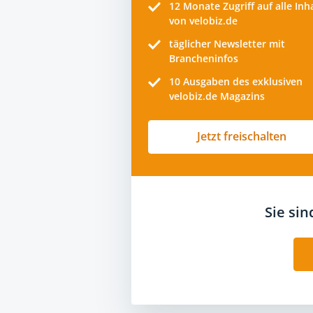
12 Monate
Zugriff auf alle Inh
von velobiz.de
täglicher Newsletter mit
Brancheninfos
10
Ausgaben des exklusiven
velobiz.de Magazins
Jetzt freischalten
Sie si