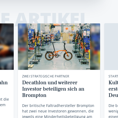
E ARTIKEL
ZWEI STRATEGISCHE PARTNER
STAR
ahn
Decathlon und weiterer
Kul
Investor beteiligen sich an
ers
Brompton
Deu
et die
dem
Der britische Faltradhersteller Brompton
Die b
hat zwei neue Investoren gewonnen, die
weni
jeweils eine Minderheitsbeteiligung am
einem