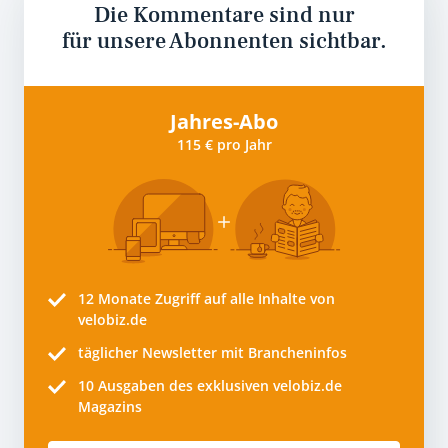
Die Kommentare sind nur
für unsere Abonnenten sichtbar.
Jahres-Abo
115 € pro Jahr
12 Monate
Zugriff auf alle Inhalte von
velobiz.de
täglicher Newsletter mit Brancheninfos
10
Ausgaben des exklusiven velobiz.de
Magazins