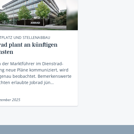
TPLATZ UND STELLENABBAU
rad plant an künftigen
nsten
 der Marktführer im Dienstrad-
ng neue Pläne kommuniziert, wird
 genau beobachtet. Bemerkenswerte
chten erlaubte Jobrad jün…
ezember 2025