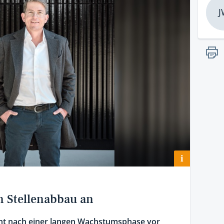
J
i
n Stellenabbau an
eht nach einer langen Wachstumsphase vor