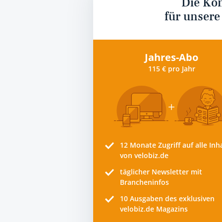
Die Ko
für unsere
Jahres-Abo
115 € pro Jahr
12 Monate
Zugriff auf alle Inh
von velobiz.de
täglicher Newsletter mit
Brancheninfos
10
Ausgaben des exklusiven
velobiz.de Magazins