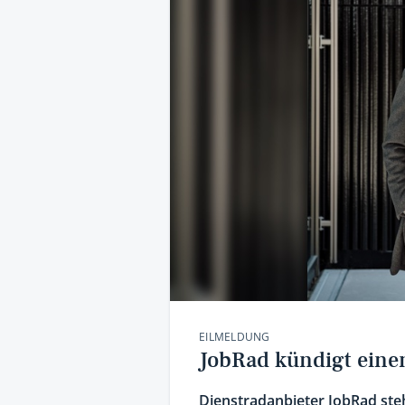
EILMELDUNG
JobRad kündigt eine
Dienstradanbieter JobRad st