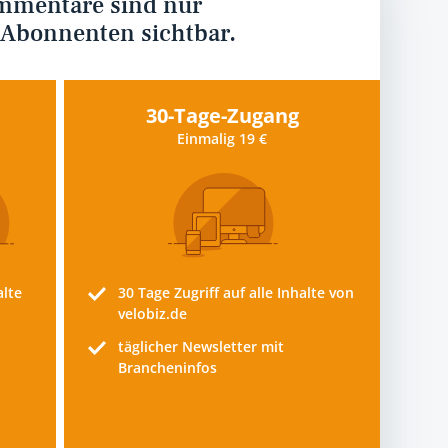
mmentare sind nur
 Abonnenten sichtbar.
30-Tage-Zugang
Einmalig 19 €
alte
30 Tage
Zugriff auf alle Inhalte von
velobiz.de
täglicher Newsletter mit
Brancheninfos