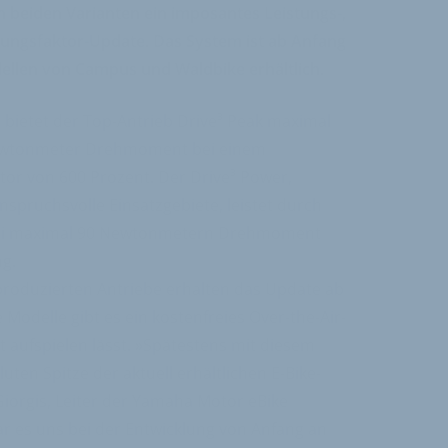
n beiden Varianten ein imposantes Leistungs-,
ngsfaktor-Update. Das System ist ab Anfang
ellen von Campus und Waldbike erhältlich.
ietet der Top-Antrieb Drive³ Peak maximal
Newtonmeter Drehmoment bei einem
or von 600 Prozent. Der Drive³ Power,
nspruchsvolle Einsatzgebiete, leistet durch
 bei maximal 90 Newtonmetern Drehmoment
g.
produzierten Antriebe erhalten das Update ab
e Modelle gibt es ein kostenfreies Over-the-Air-
t aufspielen lässt. »Spätestens mit diesem
ten Spitze der aktuell erhältlichen E-Bike-
iorgis, Leiter der Yamaha Motor eBike
r es uns bei der Entwicklung von Anfang an