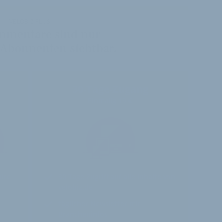
VELOBIZ PLUS
mmentare sind nur
 Abonnenten sichtbar.
30-Tage-Zugang
Einmalig 19 €
alte
30 Tage
Zugriff auf alle Inhalte von
velobiz.de
täglicher Newsletter mit
Brancheninfos