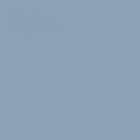
 ÜBERNAHME
aha spendiert QORE-
tem einen Leistungsschub
 der Übernahme durch Yamaha
et das von Brose entwickelte QORE-
m im Spätherbst mit den ersten
llen von Waldbike und Campus …
tember 2025