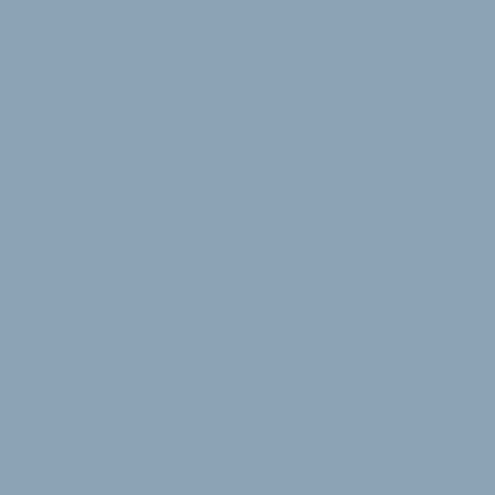
bekommt der Antrieb Drive³ i
Drehmoment- und Unterstützu
2026 in den neuen E-Bike-Mod
Nach dem Performance-Boost b
800 Watt Leistung und 105 
maximalen Unterstützungsfakt
entwickelt für etwas weniger a
das Update bis zu 700 Watt
und 410 Prozent Unterstützun
Alle ab Einführungszeitpunkt 
Werk. Für bereits ausgeliefert
Update, das sich unkomplizier
Update gehört QORE zur absolu
Systeme«, sagt Daniel Wolde-G
Systems GmbH. »Allerdings wa