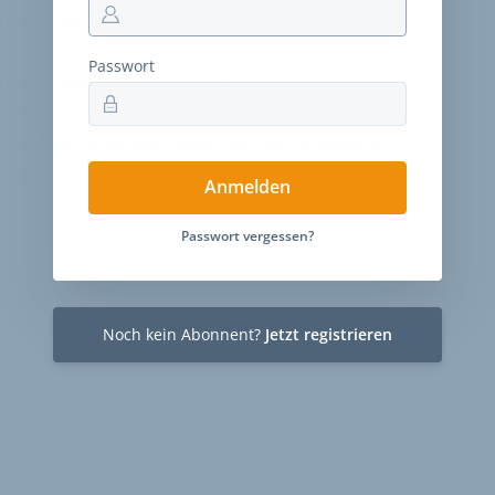
ifizierte Drittanbieter-Komponenten zu
Passwort
e Grundlage für einen verlässlichen Service.
s E-Bikes, bei der Diagnose im Fachhandel
tailliert auslesbar. So lassen sich Pro-bleme
grierten Drittanbieter-Teilen schnell
Anmelden
Passwort vergessen?
Noch kein Abonnent?
Jetzt registrieren
bH
ntare
Stellenmarkt