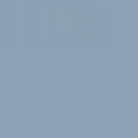
QORE KOMMT
NACH
Brose E-Bike-App wird
Yam
umbenannt
Sys
Nach der Übernahme durch die Yamaha
Nach
Motor Corporation wird die Brose E-Bike
start
App bis zum Jahreswechsel umbenannt
Syste
in QORE E-Bike App. Was sic…
Mode
d das
027
18. Dezember 2025
8. Sep