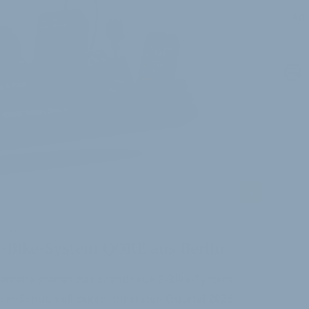
Adv
i
QORE
E-Bike-System QORE aus Berlin
maha startet das brandneue E-Bike-System
er-Schub voll durch. Im ersten Quartal 2026