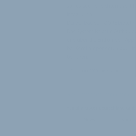
soll es auch erleichtern, zert
integrieren.
Der Aufbau von QORE bietet di
Das System ist beim Aufbau de
und über die Endkunden-App de
bei Kernkomponenten oder inte
beheben.
4. Dezember 2025
von
Advertorial
VERKNÜPFTE FIRMEN ABONNIEREN
Yamaha Motor Deutschland Gm
News
Komme