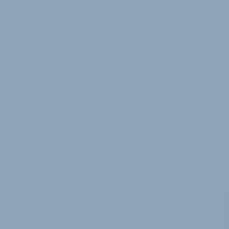
wichtig, nicht nur mit blanken 
Nutzerfreundlichkeit und Konne
innovatives System, das uneing
Maximale Flexibilität f
Durch die zwei Modelle deckt 
Preiskategorien ab. Beide Var
Unterstützungsstufen Eco, To
automatisch an die Fahrsituat
bietet zudem den Punch Mode,
Antriebs freisetzt. Beim Dri
auf niedrigere Werte einstel
Einsatzgebiete im Cargo-, SUV
Für eine variable Produktfami
sorgen, welches das System s
Hersteller ihre ganz persönlich