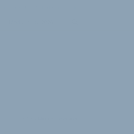
Inserieren
Registrieren
Login
Händlerreise 2026
2 Minuten Lesedauer