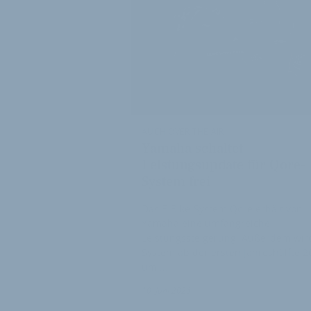
AUCH OVER THE AIR
Yamaha schaltet
Leistungsupdate für Qore-
System frei
Das E-Bike-System Qore erhält von
Yamaha eine umfangreiche
Leistungssteigerung. Außerdem wir
System ab der ersten Jahreshälfte 2
um …
10. Juni 2026