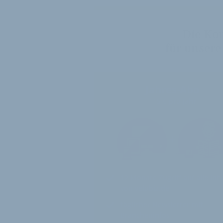
Die Ko
für unsere
Jahres-Abo
115 € pro Jahr
12 Monate
Zugriff auf alle Inh
von velobiz.de
täglicher Newsletter mit
Brancheninfos