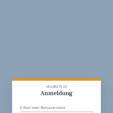
Zahlen, sondern auch mit Vielseitigkeit,
ktivität zu begeistern. Das Ergebnis ist ein
eschränkt individualisierbar ist.«
ür E-Bike-Hersteller
QORE alle E-Bike-Einsatzbereiche und -
ianten verfügen über die
ur, Sport, One Mode (Unterstützung wird
ion angepasst) und Boost. Der Drive³ Peak
 der sprunghaft die komplette Kraft des
ve3 Power lässt sich das maximale Drehmoment
len, um mit Nabenschaltungen größtmögliche
VELOBIZ PLUS
- und Trekking-Bereich zu ermöglichen.
Anmeldung
lie soll auch das neue Kabelbaum-Konzept
kalier- und modulierbar macht. So können
E-Mail oder Benutzername
e E-Bike-Vision umsetzen. Diese Flexibilität