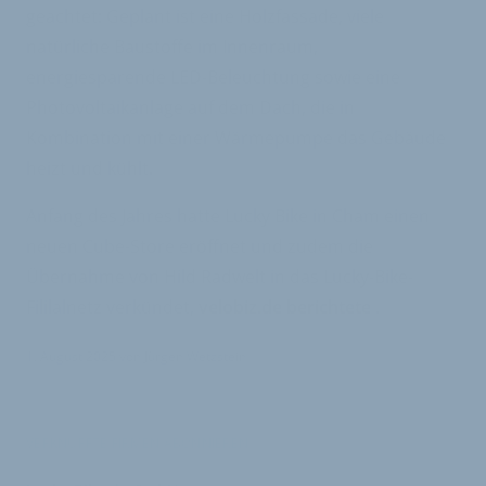
geachtet: Geplant ist eine Holzfassade, viele
natürliche Baustoffe im Innenraum,
energiesparende LED-Beleuchtung sowie eine
Photovoltaikanlage auf dem Dach, die in
Kombination mit einer Wärmepumpe das Gebäude
heizt und kühlt.
Anfang des Jahres hatte Lucky Bike in Cham einen
neuen Cube-Store eröffnet und zudem die
Übernahme von Hild Radwelt in das Lucky-Bike-
Fililalnetz verkündet,
velobiz.de berichtete
.
1. August 2025
von
Jürgen Wetzstein
VERKNÜPFTE FIRMEN ABONNIEREN