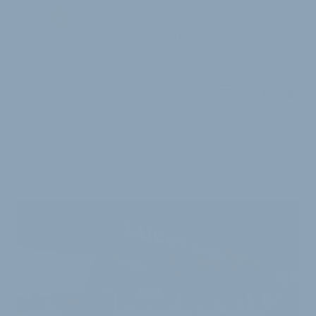
JW
Jürgen Wetzstein
WEITERE
ARTIKEL