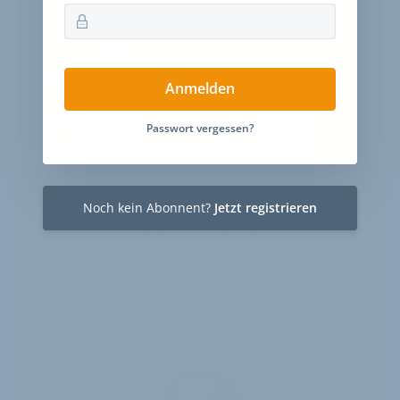
12 Monate
Zugriff auf alle Inhalte von
Anmelden
velobiz.de
täglicher Newsletter mit Brancheninfos
Passwort vergessen?
10
Ausgaben des exklusiven velobiz.de
Magazins
Noch kein Abonnent?
Jetzt registrieren
Jetzt freischalten
30-Tage-Zugang
Einmalig 19 €