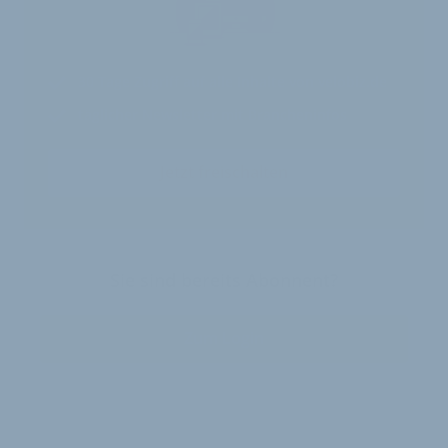
30 Tage
Zugriff auf alle Inhalte von velobiz.de
täglicher Newsletter mit Brancheninfos
Jetzt freischalten
Sie sind bereits Abonnent?
Zum Login