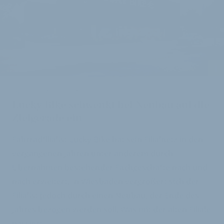
i
ENDE DES JAHRES BEZUGSFERTIG
Lucky Bike schwenkt bei Neubau auf die
Zielgerade ein
Fahrradfilialist Lucky Bike hat sein Filialnetz in den
vergangenen Jahren unter anderem durch
Übernahmen bestehender Fachgeschäfte nach und
nach erweitert. In Wiesbaden vergrößert sich der
Filialist jedoch durch einen Neubau, der Ende des
Jahres bezogen werden soll. Was mit der alten Filiale
passiert.