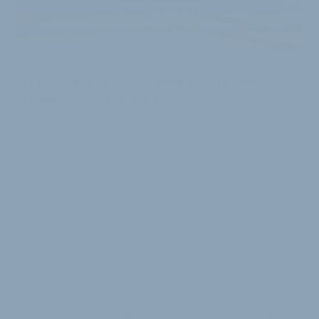
BESTEHENDE FILIALE UMGESTALTET
Lucky Bike eröffnet neuen Cube-Store in
Bayerisch-Schwaben
Cube Store powered by Lucky Bike: Der Filialist baut
das Netz mit diesem Shop-Format, das sich auf die
Fahrradmarke Cube fokussiert, weiter …
6. März 2026
Diese Webseite verwendet Cookies, um Ihnen eine komfortable
Nutzung zu ermöglichen. Mit der Nutzung der Seiten von
velobiz.de erklären Sie sich damit einverstanden, dass wir Cookies
verwenden. Sie können die Verwendung von Cookies jederzeit über
die Einstellung Ihres Browsers deaktivieren. Bitte verwenden Sie die
Hilfefunktion Ihres Internetbrowsers, um zu erfahren, wie Sie diese