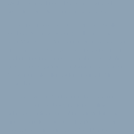
Wiesbadener Architekturbüro grabowski.spork
architektur ein tolles, neues Gebäude geplant.“
Für den neuen Standort musste eine Tennishalle
weichen, die den Betrieb eingestellt hatte. Dazu
sagte Morgenroth: „Wir haben in einem aufwändigen
Entscheidungsprozess verschiedene Varianten der
Nachnutzung und Sanierung der alten Tennishalle
geprüft. Leider war keine der Varianten auf Basis der
Auflagen und aktuellen Baukosten wirtschaftlich
umsetzbar.“
Insgesamt wird der Neubau eine Fläche von rund
5000 Quadratmeter belegen. Die neue Filiale
beherbergt Teile der Verwaltung, die Verkaufsfläche,
eine Teststrecke sowie die Fachwerkstatt und ein
Lager. Zudem wird beim Bau auf Nachhaltigkeit