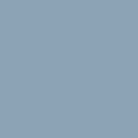
Der im Jahr 2024 begonnen Neubau von Lucky Bike
im Gewerbebiet Äppelallee kommt offenbar gut
voran. Vor rund sechs Wochen feierte der
Filialist Richtfest
für die neue Filiale, die ein
nachhaltiges Einkaufserlebnis auf über 2800
Quadratmeter Verkaufsfläche bieten soll.
Den Grund für die Investition in einen neuen
Standort erklärte Lucky-Bike-Geschäftsführer
Christian Morgenroth vor rund einem Jahr beim
Baubeginn so: „Wir sind die letzten Mieter in der
Mainzer Straße und machen dann Platz für die
Entwicklung eines neuen Wohn- und
Geschäftsquartiers. Aber wir bleiben natürlich in
Wiesbaden und haben gemeinsam mit dem