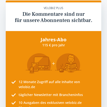
VELOBIZ PLUS
Die Kommentare sind nur
für unsere Abonnenten sichtbar.
Jahres-Abo
115 € pro Jahr
12 Monate
Zugriff auf alle Inhalte von
velobiz.de
täglicher Newsletter mit Brancheninfos
10
Ausgaben des exklusiven velobiz.de