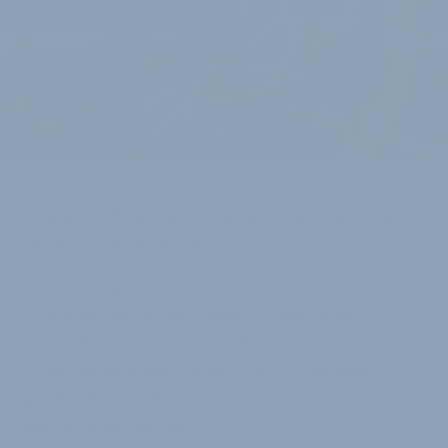
STANDORT SCHLIESST, FIRMENSITZ WIRD VERLEGT
Trickstuff GmbH verabschiedet sich aus
dem Schwarzwald
Die Markengeschichte von Trickstuff ist seit der
Gründung eng mit der Heimat Schwarzwald
verbunden. Doch jetzt sind die Tage des
Unternehmens am Firmensitz in Pfaffenweiler
gezählt. Welche Pläne Mutterunternehmen DT Swiss
mit der Marke verfolgt.