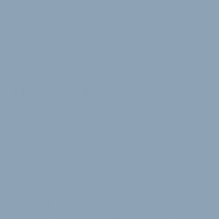
in Oelde ansässig sein. Engineering,
Produktmanagement und Marketing werden von der
DT Swiss AG in Biel erledigt. Die Montage der
Trickstuff-Produkte erfolgt dann durch die DT Swiss
Polska SP. z o.o. in Oborniki.
Schwere Entscheidung
„Die Entscheidung, den Betrieb der Trickstuff GmbH
in der Region Freiburg-im-Breisgau zu schließen und
damit die betriebsbedingten Kündigungen der
Arbeitsplätze, ist uns nicht leichtgefallen. Die
Trickstuff-Mitarbeitenden haben in den letzten
Jahren sehr engagiert an der Weiterentwicklung der
Marke und des Unternehmens gearbeitet“, erklärt
Frank Böckmann, CEO und Vorsitzender des
Verwaltungsrates der DT Swiss Group AG. Weiter