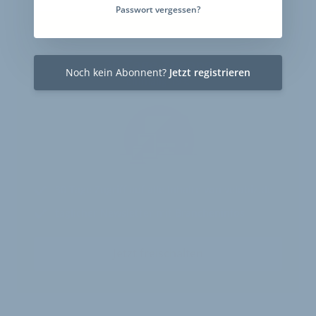
Passwort vergessen?
30-Tage-Zugang
Noch kein Abonnent?
Jetzt registrieren
Einmalig 19 €
30 Tage
Zugriff auf alle Inhalte von velobiz.de
täglicher Newsletter mit Brancheninfos
Jetzt freischalten