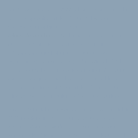
Seit Anfang des Jahres 2022 gehört der süddeutsche
Bremsenspezialist Trickstuff zum Schweizer
Komponentenanbieter DT Swiss,
velobiz.de berichtete
. Auch nach der Übernahme
wurde der Standort des Unternehmens im
Schwarzwals beibehalten und Trickstuff als
eigenständige Marke weitergeführt. Wirtschaftliche
und strategische Gründe, wie es in einer Mitteilung
von DT Swiss jetzt heißt, haben zum Entschluss
geführt, den Firmensitz der Trickstuff GmbH zum 01.
Juli 2025 von Pfaffenweiler nach Oelde zu verlegen.
Das hat weitreichende Konsequenzen: Der Betrieb in
Pfaffenweiler wird per 30. Juni 2025 geschlossen.
Vertrieb, Marktentwicklung und Kundenservice
werden zukünftig am neuen Sitz der Trickstuff GmbH