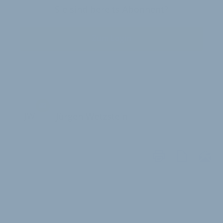
Sie sind bereits Abonnent?
Zum Login
JW
Jürgen Wetzstein
WEITERE