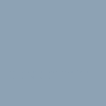
NACH DEM AUSSTIEG VON MICHAEL HABIGHORST:
Komponentenanbieter Trickstuff gibt
sich neue Strukturen
Vor wenigen Wochen gab Geschäftsführer und
Teilhaber Michael Habighorst seinen Ausstieg bei der
Trickstuff GmbH bekannt, um sich neuen Herau…
9. Juli 2008