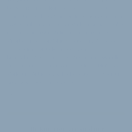
betont er: „Uns ist klar, dass der Enthusiasmus des
Teams und auch der Standort im Schwarzwald einen
großen Teil der Identität der Marke ausmacht. Daher
ist es uns ein großes Anliegen, die betroffenen
Mitarbeitenden sorgfältig zu begleiten. Mit diesen
führen wir individuelle Einzelgespräche zur
beruflichen Zukunft, mit dem Ziel einer individuellen
Beratung und Unterstützung.“ Trickstuff bleibt als
Marke und Anbieter von hochwertigen Bremsen und
Bremskomponenten bestehen.
6. Mai 2025
von
Jürgen Wetzstein
VELOBIZ PLUS
Die Kommentare sind nur