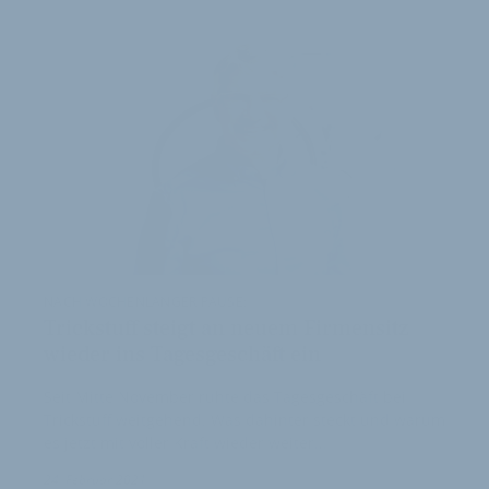
NACH WOCHENLANGER PAUSE:
Trickstuff steigt an neuem Firmensitz
wieder ins Tagesgeschäft ein
Seit Mitte November ruhte das Tagesgeschäft bei
Trickstuff weitgehend. Was dahinter steckt und warum
es jetzt mit voller Kraft wieder weiter…
24. Februar 2021