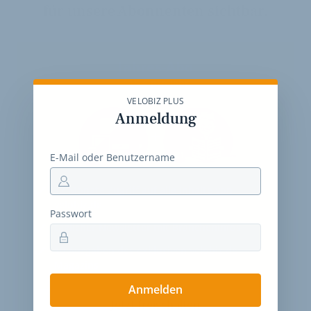
für unsere Abonnenten sichtbar.
Jahres-Abo
115 € pro Jahr
VELOBIZ PLUS
Anmeldung
E-Mail oder Benutzername
12 Monate
Zugriff auf alle Inhalte von
velobiz.de
Passwort
täglicher Newsletter mit Brancheninfos
10
Ausgaben des exklusiven velobiz.de
Magazins
Anmelden
Jetzt freischalten