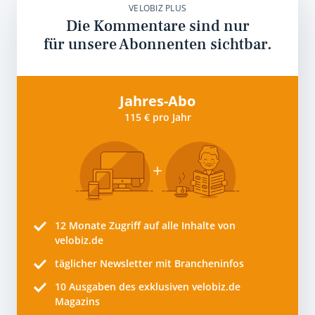
VELOBIZ PLUS
Die Kommentare sind nur
für unsere Abonnenten sichtbar.
Jahres-Abo
115 € pro Jahr
12 Monate
Zugriff auf alle Inhalte von
velobiz.de
täglicher Newsletter mit Brancheninfos
10
Ausgaben des exklusiven velobiz.de
Magazins