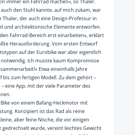
chon immer ein Fahrrad machen«, so Thaler.
 auch den Stuhl kannte, auf mich zukam, war
te Thaler, der auch eine Design-Professur in
el und architektonische Elemente entworfen.
den Fahrrad-Bereich erst einarbeiten«, erklärt
rößte Herausforderung. Vom ersten Entwurf
ototypen auf der Eurobike war aber eigentlich
 notwendig. Ich musste kaum Kompromisse
sammenarbeit!« Etwa eineinhalb Jahre
 bis zum fertigen Modell. Zu dem gehört –
 – eine App, mit der viele Parameter des
nnen.
 Bike von einem Bafang-Heckmotor mit
tung. Konzipiert ist das Rad als reine
eine, aber feine Nische, die vor einigen
 gedrechselt wurde, vereint leichtes Gewicht