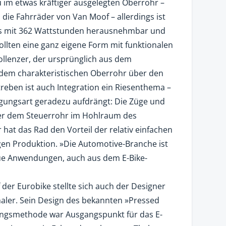
 im etwas kräftiger ausgelegten Oberrohr –
die Fahrräder von Van Moof – allerdings ist
s mit 362 Wattstunden herausnehmbar und
ollten eine ganz eigene Form mit funktionalen
ollenzer, der ursprünglich aus dem
dem charakteristischen Oberrohr über den
treben ist auch Integration ein Riesenthema –
rtigungsart geradezu aufdrängt: Die Züge und
ter dem Steuerrohr im Hohlraum des
 hat das Rad den Vorteil der relativ einfachen
en Produktion. »Die Automotive-Branche ist
neue Anwendungen, auch aus dem E-Bike-
er Eurobike stellte sich auch der Designer
haler. Sein Design des bekannten »Pressed
ungsmethode war Ausgangspunkt für das E-