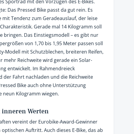
es Sportrad mit den Vorzügen des E-Bikes.
te: Das Pressed Bike passt da gut rein. Es
ke mit Tendenz zum Geradeauslauf, der leise
Charakteristik. Gerade mal 14 Kilogramm soll
e bringen. Das Einstiegsmodell – es gibt nur
ergrößen von 1,70 bis 1,95 Meter passen soll
ity-Modell mit Schutzblechen, breiteren Reifen,
ür mehr Reichweite wird gerade ein Solar-
tung entwickelt. Im Rahmendreieck
d der Fahrt nachladen und die Reichweite
 Pressed Bike auch ohne Unterstützung
die neun Kilogramm wiegen.
it inneren Werten
aften vereint der Eurobike-Award-Gewinner
 optischen Auftritt. Auch dieses E-Bike, das ab