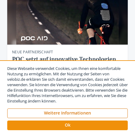
NEUE PARTNERSCHAFT
POC setzt auf innovative Technologien
für mehr Sicherheit
Diese Webseite verwendet Cookies, um Ihnen eine komfortable
Nutzung zu ermöglichen. Mit der Nutzung der Seiten von
Sicherheit beim Radfahren hat viel auch mit
velobiz.de erklären Sie sich damit einverstanden, dass wir Cookies
Sichtbarkeit zu tun, insbesondere wenn die Tage
verwenden. Sie können die Verwendung von Cookies jederzeit über
die Einstellung Ihres Browsers deaktivieren. Bitte verwenden Sie die
wieder kürzer werden. Der schwedische Ausrüster …
Hilfefunktion Ihres Internetbrowsers, um zu erfahren, wie Sie diese
Einstellung ändern können.
16. September 2015
Weitere Informationen
Ok