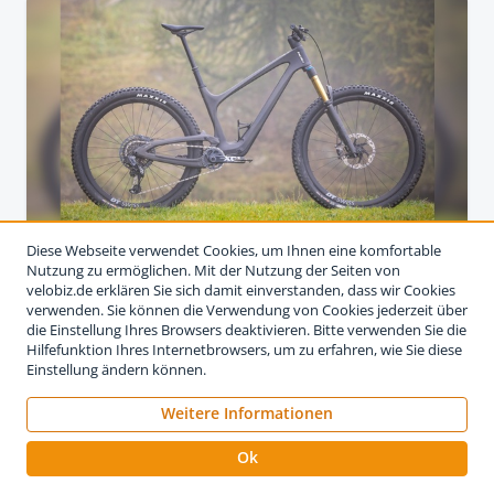
Diese Webseite verwendet Cookies, um Ihnen eine komfortable
Nutzung zu ermöglichen. Mit der Nutzung der Seiten von
VIRTUELLER DREHPUNKT
velobiz.de erklären Sie sich damit einverstanden, dass wir Cookies
Bold Cycles versteckt Federbein im
verwenden. Sie können die Verwendung von Cookies jederzeit über
Unterrohr
die Einstellung Ihres Browsers deaktivieren. Bitte verwenden Sie die
Hilfefunktion Ihres Internetbrowsers, um zu erfahren, wie Sie diese
Einstellung ändern können.
Beim „Linkin“ als neustem Modell von Bold Cycles
steckt das Federbein im Unter- statt im Sitzrohr und
Weitere Informationen
wird nun über zwei Hebel angelenkt, wa…
3. November 2021
Ok