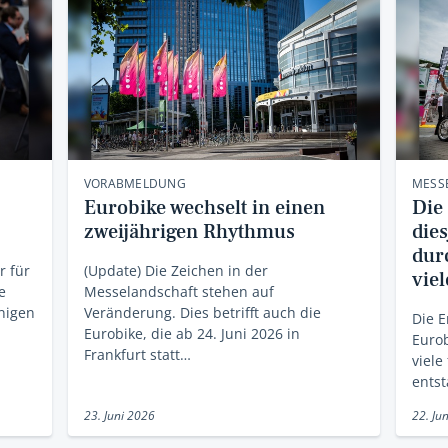
VORABMELDUNG
MESSE
Eurobike wechselt in einen
Die
zweijährigen Rhythmus
die
dur
r für
(Update) Die Zeichen in der
viel
e
Messelandschaft stehen auf
nigen
Veränderung. Dies betrifft auch die
Die E
Eurobike, die ab 24. Juni 2026 in
Eurob
Frankfurt statt…
viele
ents
23. Juni 2026
22. Ju