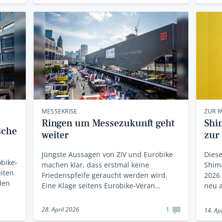
MESSEKRISE
ZUR 
Ringen um Messezukunft geht
Shi
sche
weiter
zur
Jüngste Aussagen von ZIV und Eurobike
Dies
obike-
machen klar, dass erstmal keine
Shima
iten
Friedenspfeife geraucht werden wird.
2026 
den
Eine Klage seitens Eurobike-Veran…
neu a
1
28. April 2026
14. Ap