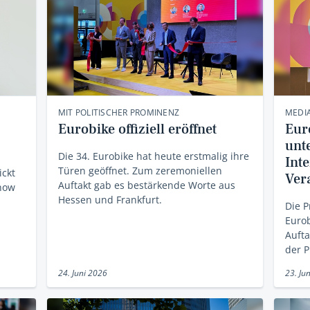
MIT POLITISCHER PROMINENZ
MEDIA
Eurobike offiziell eröffnet
Eur
unt
Die 34. Eurobike hat heute erstmalig ihre
Inte
Türen geöffnet. Zum zeremoniellen
ickt
Ver
Auftakt gab es bestärkende Worte aus
Show
Hessen und Frankfurt.
Die P
Eurob
Aufta
der 
24. Juni 2026
23. Ju