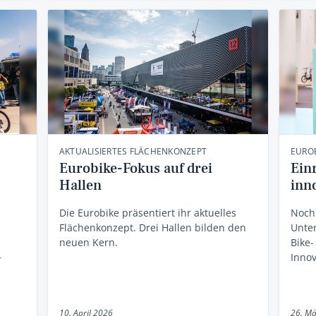
AKTUALISIERTES FLÄCHENKONZEPT
EUROB
Eurobike-Fokus auf drei
Ein
Hallen
inno
Die Eurobike präsentiert ihr aktuelles
Noch 
Flächenkonzept. Drei Hallen bilden den
Unte
neuen Kern.
Bike-
Innov
r
10. April 2026
26. Mä