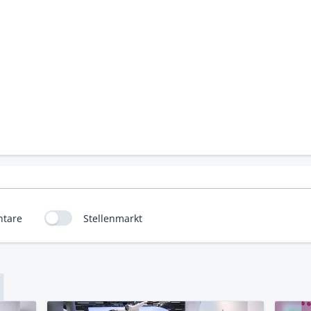
tare
Stellenmarkt
L